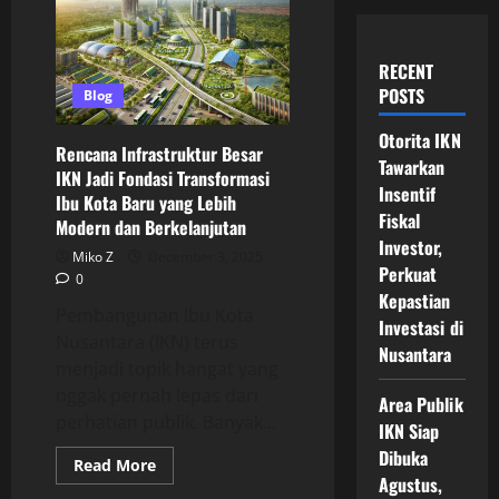
RECENT
POSTS
Blog
Otorita IKN
Rencana Infrastruktur Besar
Tawarkan
IKN Jadi Fondasi Transformasi
Insentif
Ibu Kota Baru yang Lebih
Fiskal
Modern dan Berkelanjutan
Investor,
Miko Z
December 3, 2025
Perkuat
0
Kepastian
Pembangunan Ibu Kota
Investasi di
Nusantara (IKN) terus
Nusantara
menjadi topik hangat yang
nggak pernah lepas dari
Area Publik
perhatian publik. Banyak...
IKN Siap
Dibuka
Read
Read More
more
Agustus,
about