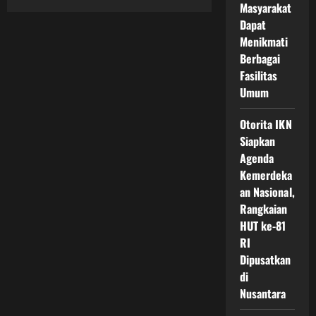
Masyarakat
Rencana
Infrastruktur
Dapat
Besar
IKN
Menikmati
Jadi
Fondasi
Berbagai
Transformasi
Fasilitas
Ibu
Kota
Umum
Baru
yang
Lebih
Otorita IKN
Modern
dan
Siapkan
Berkelanjutan
Agenda
Kemerdeka
an Nasional,
Rangkaian
HUT ke-81
RI
Dipusatkan
di
Nusantara