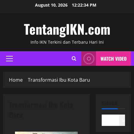
Skip
August 10, 2026
12:22:34 PM
to
content
TentangIKN.com
Info IKN Terkini dan Terbaru Hari Ini
WATCH VIDEO
Primary
Menu
Home
Transformasi Ibu Kota Baru
Transformasi Ibu Kota
SEARCH
Baru
Search