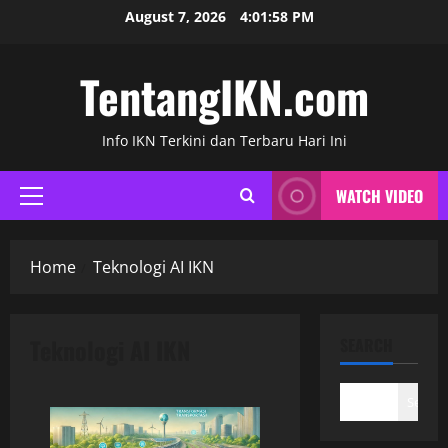
Skip
August 7, 2026
4:01:59 PM
to
content
TentangIKN.com
Info IKN Terkini dan Terbaru Hari Ini
WATCH VIDEO
Primary
Menu
Home
Teknologi AI IKN
Teknologi AI IKN
SEARCH
Search