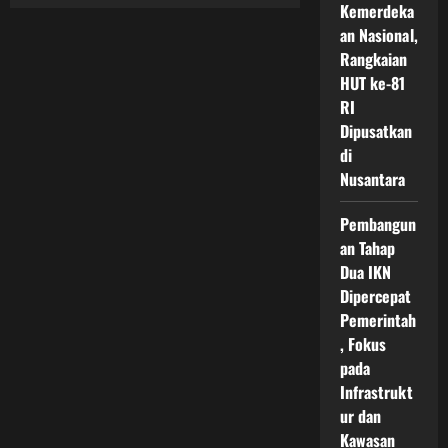
Transformasi
Kemerdeka
Transportasi
IKN
an Nasional,
Menuju
Rangkaian
Kota
Pintar
HUT ke-81
Modern
dengan
RI
Mobilitas
Berkelanjutan
Dipusatkan
dan
di
Terintegrasi
Nusantara
Pembangun
an Tahap
Dua IKN
Dipercepat
Pemerintah
, Fokus
pada
Infrastrukt
ur dan
Kawasan