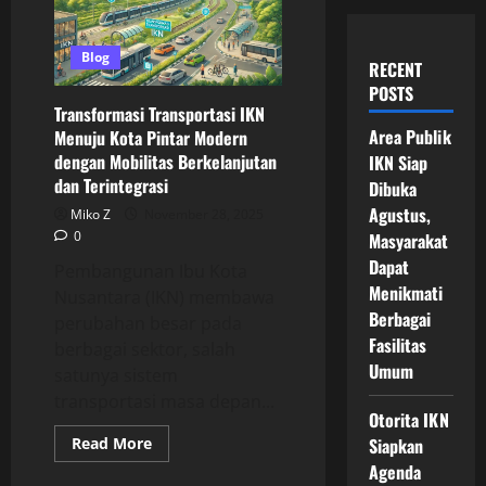
Blog
RECENT
POSTS
Transformasi Transportasi IKN
Area Publik
Menuju Kota Pintar Modern
dengan Mobilitas Berkelanjutan
IKN Siap
dan Terintegrasi
Dibuka
Agustus,
Miko Z
November 28, 2025
0
Masyarakat
Dapat
Pembangunan Ibu Kota
Menikmati
Nusantara (IKN) membawa
Berbagai
perubahan besar pada
Fasilitas
berbagai sektor, salah
Umum
satunya sistem
transportasi masa depan...
Otorita IKN
Read
Read More
Siapkan
more
Agenda
about