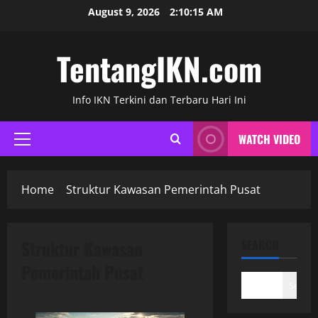
Skip
August 9, 2026
2:10:15 AM
to
content
TentangIKN.com
Info IKN Terkini dan Terbaru Hari Ini
WATCH VIDEO
Primary
Menu
Home
Struktur Kawasan Pemerintah Pusat
Struktur Kawasan
SEARCH
Pemerintah Pusat
Search