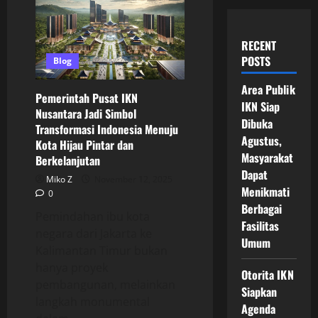
RECENT
POSTS
Blog
Area Publik
Pemerintah Pusat IKN
IKN Siap
Nusantara Jadi Simbol
Dibuka
Transformasi Indonesia Menuju
Agustus,
Kota Hijau Pintar dan
Masyarakat
Berkelanjutan
Dapat
Miko Z
November 12, 2025
Menikmati
0
Berbagai
Pemindahan ibu kota
Fasilitas
negara dari Jakarta ke
Umum
Kalimantan Timur bukan
hanya proyek
Otorita IKN
pembangunan, melainkan
Siapkan
langkah monumental
Agenda