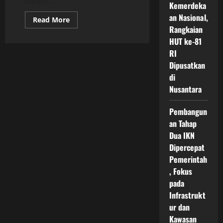
dalam...
Kemerdeka
an Nasional,
Read
Read More
more
Rangkaian
about
Pemerintah
HUT ke-81
Pusat
RI
IKN
Nusantara
Dipusatkan
Jadi
Simbol
di
Transformasi
Nusantara
Indonesia
Menuju
Kota
Hijau
Pembangun
Pintar
an Tahap
dan
Berkelanjutan
Dua IKN
Dipercepat
Pemerintah
, Fokus
pada
Infrastrukt
ur dan
Kawasan