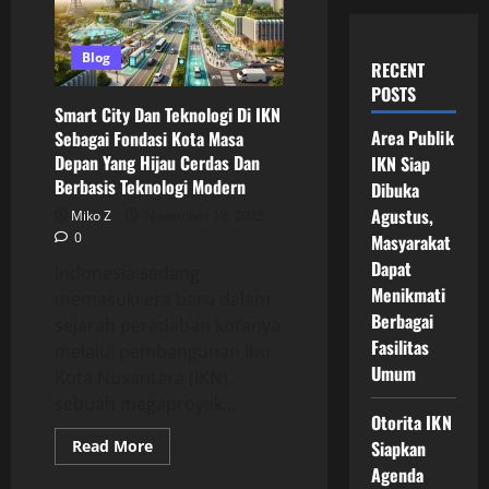
Blog
RECENT
POSTS
Smart City Dan Teknologi Di IKN
Area Publik
Sebagai Fondasi Kota Masa
Depan Yang Hijau Cerdas Dan
IKN Siap
Berbasis Teknologi Modern
Dibuka
Agustus,
Miko Z
November 18, 2025
0
Masyarakat
Dapat
Indonesia sedang
Menikmati
memasuki era baru dalam
Berbagai
sejarah peradaban kotanya
Fasilitas
melalui pembangunan Ibu
Umum
Kota Nusantara (IKN),
sebuah megaproyek...
Otorita IKN
Read
Read More
Siapkan
more
Agenda
about