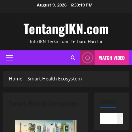
Skip
August 9, 2026
6:33:20 PM
to
content
TentangIKN.com
Info IKN Terkini dan Terbaru Hari Ini
WATCH VIDEO
Primary
Menu
Home
Smart Health Ecosystem
Smart Health Ecosystem
SEARCH
Search