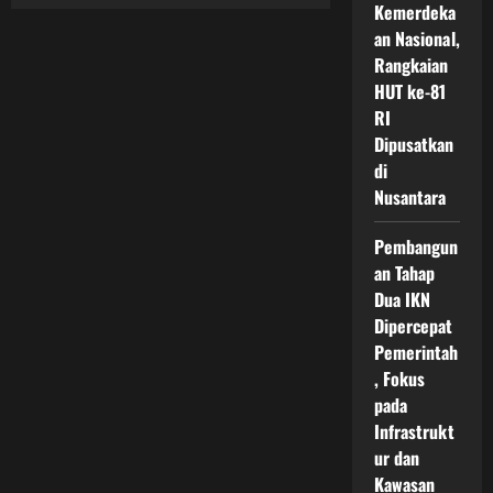
Smart
Kemerdeka
City
Dan
an Nasional,
Teknologi
Rangkaian
Di
IKN
HUT ke-81
Sebagai
Fondasi
RI
Kota
Masa
Dipusatkan
Depan
di
Yang
Hijau
Nusantara
Cerdas
Dan
Berbasis
Pembangun
Teknologi
Modern
an Tahap
Dua IKN
Dipercepat
Pemerintah
, Fokus
pada
Infrastrukt
ur dan
Kawasan