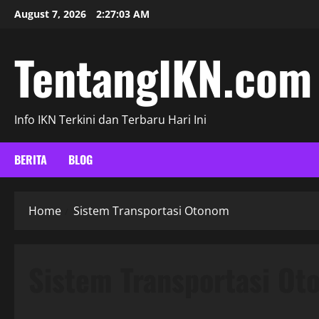
Skip
August 7, 2026
2:27:03 AM
to
content
TentangIKN.com
Info IKN Terkini dan Terbaru Hari Ini
BERITA
BLOG
Home
Sistem Transportasi Otonom
Sistem Transportasi O