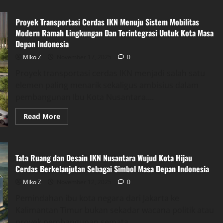
Proyek Transportasi Cerdas IKN Menuju Sistem Mobilitas
Modern Ramah Lingkungan Dan Terintegrasi Untuk Kota Masa
Depan Indonesia
Miko Z
November 17, 2025
0
Proyek transportasi cerdas IKN menjadi salah satu
elemen paling menarik sekaligus ambisius dalam
pembangunan Ibu Kota Nusantara....
Read
Read More
more
about
Proyek
Transportasi
Cerdas
Tata Ruang dan Desain IKN Nusantara Wujud Kota Hijau
IKN
Menuju
Cerdas Berkelanjutan Sebagai Simbol Masa Depan Indonesia
Sistem
Mobilitas
Miko Z
November 12, 2025
0
Modern
Ramah
Pemindahan ibu kota negara dari Jakarta ke
Lingkungan
Dan
Kalimantan Timur bukan sekadar wacana politik atau
Terintegrasi
Untuk
proyek pembangunan semata....