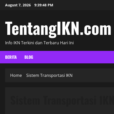
Skip
August 7, 2026
9:39:49 PM
to
content
TentangIKN.com
Info IKN Terkini dan Terbaru Hari Ini
BERITA
BLOG
Home
Sistem Transportasi IKN
Sistem Transportasi IK