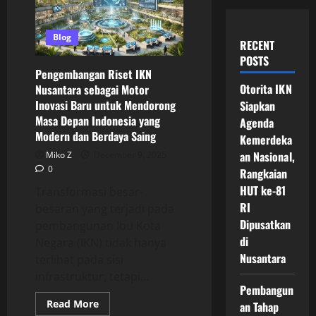
Blog
RECENT
POSTS
Pengembangan Riset IKN
Otorita IKN
Nusantara sebagai Motor
Inovasi Baru untuk Mendorong
Siapkan
Masa Depan Indonesia yang
Agenda
Modern dan Berdaya Saing
Kemerdeka
an Nasional,
Miko Z
December 9, 2025
0
Rangkaian
HUT ke-81
Transformasi besar-
RI
besaran yang terjadi pada
Dipusatkan
pembangunan Ibu Kota
di
Negara (IKN) tidak hanya
Nusantara
terlihat pada sisi
infrastruktur, tetapi...
Pembangun
Read
Read More
an Tahap
more