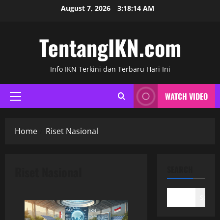
Skip
August 7, 2026
3:18:14 AM
to
content
TentangIKN.com
Info IKN Terkini dan Terbaru Hari Ini
WATCH VIDEO
Primary
Menu
Home
Riset Nasional
Riset Nasional
SEARCH
Search