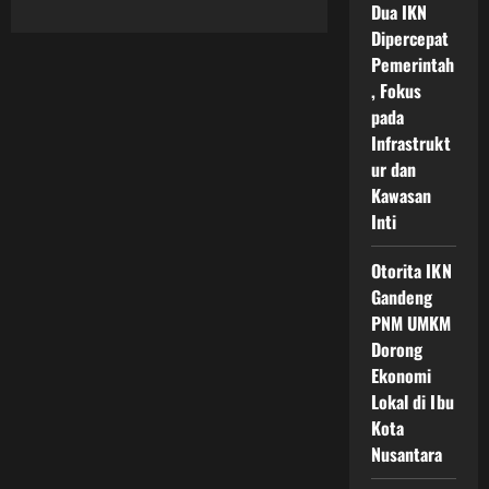
Dua IKN
about
Pengembangan
Dipercepat
Riset
IKN
Pemerintah
Nusantara
sebagai
, Fokus
Motor
pada
Inovasi
Baru
Infrastrukt
untuk
Mendorong
ur dan
Masa
Kawasan
Depan
Indonesia
Inti
yang
Modern
dan
Otorita IKN
Berdaya
Saing
Gandeng
PNM UMKM
Dorong
Ekonomi
Lokal di Ibu
Kota
Nusantara