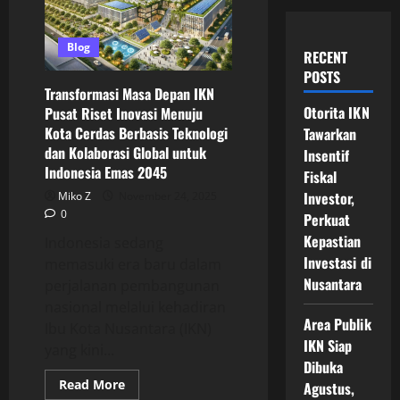
Blog
RECENT
POSTS
Transformasi Masa Depan IKN
Otorita IKN
Pusat Riset Inovasi Menuju
Kota Cerdas Berbasis Teknologi
Tawarkan
dan Kolaborasi Global untuk
Insentif
Indonesia Emas 2045
Fiskal
Investor,
Miko Z
November 24, 2025
0
Perkuat
Kepastian
Indonesia sedang
Investasi di
memasuki era baru dalam
Nusantara
perjalanan pembangunan
nasional melalui kehadiran
Area Publik
Ibu Kota Nusantara (IKN)
IKN Siap
yang kini...
Dibuka
Read
Read More
Agustus,
more