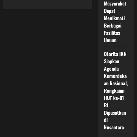
Masyarakat
about
Transformasi
Dapat
Masa
Depan
Menikmati
IKN
Pusat
Berbagai
Riset
Fasilitas
Inovasi
Menuju
Umum
Kota
Cerdas
Berbasis
Otorita IKN
Teknologi
dan
Siapkan
Kolaborasi
Global
Agenda
untuk
Kemerdeka
Indonesia
Emas
an Nasional,
2045
Rangkaian
HUT ke-81
RI
Dipusatkan
di
Nusantara