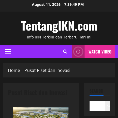
Skip
August 11, 2026
7:39:50 PM
to
content
TentangIKN.com
Info IKN Terkini dan Terbaru Hari Ini
WATCH VIDEO
Primary
Menu
Home
Pusat Riset dan Inovasi
Pusat Riset dan Inovasi
SEARCH
Search