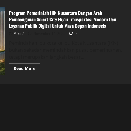
Program Pemerintah IKN Nusantara Dengan Arah
Pembangunan Smart City Hijau Transportasi Modern Dan
Layanan Publik Digital Untuk Masa Depan Indonesia
Miko Z
November 14, 2025
0
Pemindahan ibu kota ke Ibu Kota Nusantara (IKN)
bukan sekadar memindahkan pusat pemerintahan,
tetapi merupakan langkah besar...
Read
Read More
more
about
Program
Pemerintah
IKN
Nusantara
Dengan
Arah
Pembangunan
Smart
City
Hijau
Transportasi
Modern
Dan