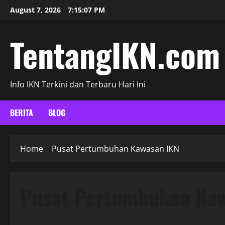
Skip
August 7, 2026
7:15:07 PM
to
content
TentangIKN.com
Info IKN Terkini dan Terbaru Hari Ini
BERITA
BLOG
Home
Pusat Pertumbuhan Kawasan IKN
Pusat Pertumbuhan Ka