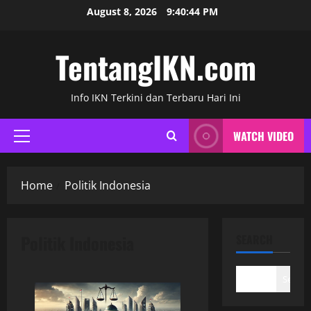
Skip
August 8, 2026
9:40:45 PM
to
content
TentangIKN.com
Info IKN Terkini dan Terbaru Hari Ini
WATCH VIDEO
Primary
Menu
Home
Politik Indonesia
Politik Indonesia
SEARCH
Search