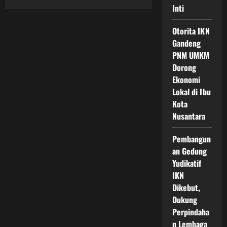
Ikn
Inti
Batal
Jadi
Ibu
Otorita IKN
Kota
Jadi
Gandeng
Perbincangan
PNM UMKM
Setelah
Status
Dorong
Jakarta
Disorot
Ekonomi
Lokal di Ibu
Kota
Nusantara
Pembangun
an Gedung
Yudikatif
IKN
Dikebut,
Dukung
Perpindaha
n Lembaga