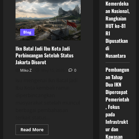
Kemerdeka
Tentang
Ikn
an Nasional,
Terbaru
2026
Rangkaian
Jadi
HUT ke-81
Sorotan
Politik
Blog
RI
Dan
Publik
Dipusatkan
Nasional
di
Ikn Batal Jadi Ibu Kota Jadi
Perbincangan Setelah Status
Nusantara
Jakarta Disorot
Pembangun
Miko Z
May 15, 2026
0
an Tahap
Isu mengenai Ikn Batal Jadi
Dua IKN
Ibu Kota kembali ramai
Dipercepat
diperbincangkan
Pemerintah
masyarakat setelah muncul
, Fokus
berbagai pembahasan
pada
terkait status...
Infrastrukt
ur dan
Read
Read More
more
Kawasan
about