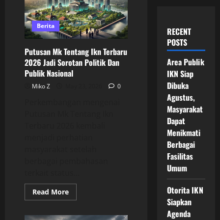
Berita
RECENT
POSTS
Putusan Mk Tentang Ikn Terbaru
Area Publik
2026 Jadi Sorotan Politik Dan
Publik Nasional
IKN Siap
Dibuka
Miko Z
May 23, 2026
0
Agustus,
Perkembangan mengenai
Masyarakat
Putusan Mk Tentang Ikn
Dapat
Terbaru 2026 kembali
Menikmati
menjadi perhatian
Berbagai
masyarakat setelah
Fasilitas
berbagai pembahasan
Umum
terkait status...
Otorita IKN
Read
Read More
more
Siapkan
about
Putusan
Agenda
Mk