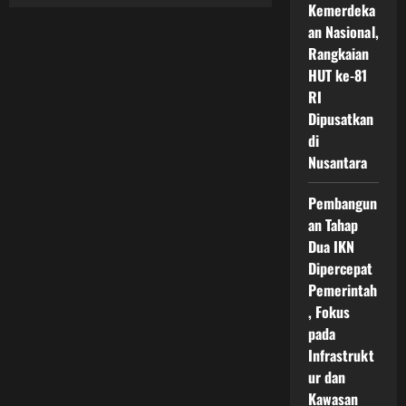
Sistem
Kemerdeka
Pengelolaan
Sampah
an Nasional,
di
Rangkaian
IKN
sebagai
HUT ke-81
Model
Kota
RI
Hijau
Berbasis
Dipusatkan
Teknologi
di
dan
Energi
Nusantara
Terbarukan
Pembangun
an Tahap
Dua IKN
Dipercepat
Pemerintah
, Fokus
pada
Infrastrukt
ur dan
Kawasan