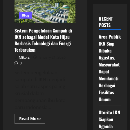
Blog
RECENT
POSTS
Sistem Pengelolaan Sampah di
Area Publik
IKN sebagai Model Kota Hijau
Berbasis Teknologi dan Energi
IKN Siap
Terbarukan
Dibuka
Agustus,
Miko Z
January 21, 2026
0
Masyarakat
Dapat
Sistem pengelolaan
Menikmati
sampah di IKN menjadi
Berbagai
salah satu aspek paling
Fasilitas
krusial dalam
Umum
pembangunan ibu kota
baru Indonesia...
Otorita IKN
Read
Read More
Siapkan
more
Agenda
about