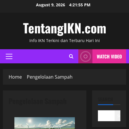
Skip
August 9, 2026
4:21:56 PM
to
content
TentangIKN.com
Info IKN Terkini dan Terbaru Hari Ini
WATCH VIDEO
Primary
Menu
Home
Pengelolaan Sampah
Pengelolaan Sampah
SEARCH
Search