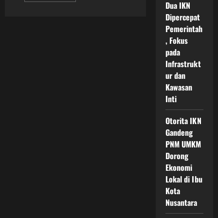
Dua IKN
about
Fasilitas
Dipercepat
Sekolah
Unggulan
Pemerintah
Nusantara
, Fokus
Ikn
Hadirkan
pada
Pendidikan
Modern
Infrastrukt
Bertaraf
ur dan
Internasional
Di
Kawasan
Ibu
Kota
Inti
Baru
Indonesia
Otorita IKN
Gandeng
PNM UMKM
Dorong
Ekonomi
Lokal di Ibu
Kota
Nusantara