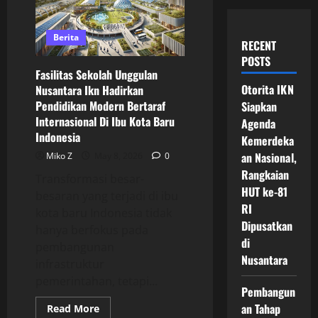
Berita
RECENT
POSTS
Fasilitas Sekolah Unggulan
Otorita IKN
Nusantara Ikn Hadirkan
Pendidikan Modern Bertaraf
Siapkan
Internasional Di Ibu Kota Baru
Agenda
Indonesia
Kemerdeka
an Nasional,
Miko Z
May 8, 2026
0
Rangkaian
Transformasi besar-
HUT ke-81
besaran yang terjadi di ibu
RI
kota baru Indonesia tidak
Dipusatkan
hanya berfokus pada
di
pembangunan
Nusantara
infrastruktur
pemerintahan, tetapi...
Pembangun
an Tahap
Read
Read More
more