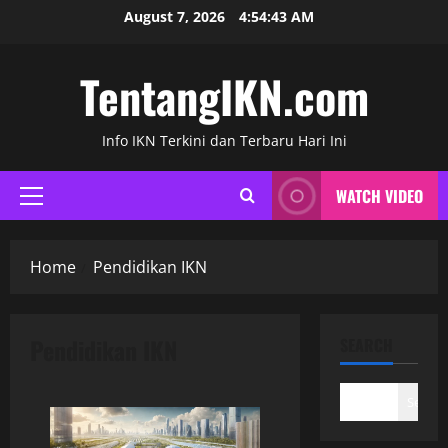
Skip
August 7, 2026
4:54:43 AM
to
content
TentangIKN.com
Info IKN Terkini dan Terbaru Hari Ini
WATCH VIDEO
Primary
Menu
Home
Pendidikan IKN
Pendidikan IKN
SEARCH
Search