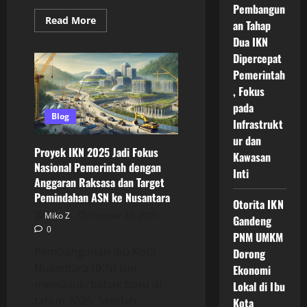
Pembangun
Read
Read More
an Tahap
more
about
Dua IKN
Hunian
Dipercepat
ASN
di
Pemerintah
IKN
Nusantara
, Fokus
Dirancang
Modern
pada
Ramah
Blog
Infrastrukt
Lingkungan
dan
ur dan
Siap
Proyek IKN 2025 Jadi Fokus
Ditempati
Kawasan
pada
Nasional Pemerintah dengan
Inti
Akhir
Anggaran Raksasa dan Target
2025
Pemindahan ASN ke Nusantara
Otorita IKN
Miko Z
October 30, 2025
Gandeng
0
PNM UMKM
Pembangunan Ibu Kota
Dorong
Nusantara (IKN) kini
Ekonomi
memasuki babak baru di
Lokal di Ibu
tahun 2025. Setelah
Kota