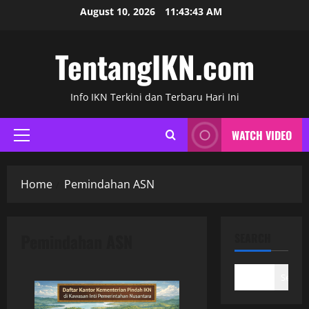
Skip
August 10, 2026
11:43:43 AM
to
content
TentangIKN.com
Info IKN Terkini dan Terbaru Hari Ini
WATCH VIDEO
Primary
Menu
Home
Pemindahan ASN
Pemindahan ASN
SEARCH
Search