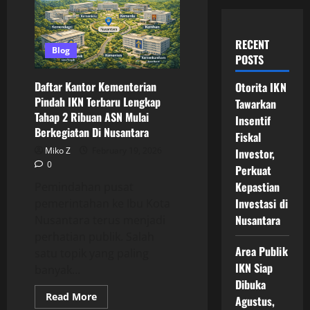
RECENT
Blog
POSTS
Daftar Kantor Kementerian
Otorita IKN
Pindah IKN Terbaru Lengkap
Tawarkan
Tahap 2 Ribuan ASN Mulai
Insentif
Berkegiatan Di Nusantara
Fiskal
Miko Z
February 19, 2026
Investor,
0
Perkuat
Kepastian
Pemindahan pusat
Investasi di
pemerintahan ke Ibu Kota
Nusantara
Nusantara terus menjadi
perhatian publik. Salah
Area Publik
satu topik yang paling
IKN Siap
banyak...
Dibuka
Read
Read More
Agustus,
more