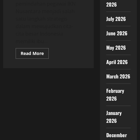
pemindahan pegawai IKN
2026
Nusantara menjadi salah
July 2026
satu langkah strategis
dalam mewujudkan cita-
June 2026
cita besar Indonesia
memiliki ibu...
May 2026
Read
Read More
more
April 2026
about
Pemindahan
Pegawai
IKN
March 2026
Nusantara
Tahapan
Strategis
February
Pemerintah
Pindahkan
2026
Aparatur
ke
Ibu
January
Kota
Baru
2026
Indonesia
December