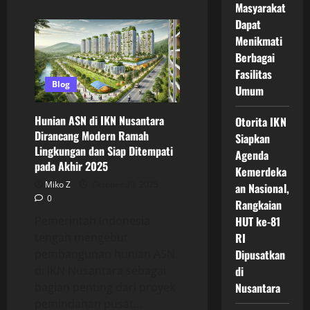
about
Masyarakat
Daftar
Dapat
Kantor
Kementerian
Menikmati
Pindah
IKN
Berbagai
Terbaru
Fasilitas
Lengkap
Tahap
Blog
Umum
2
Ribuan
ASN
Hunian ASN di IKN Nusantara
Otorita IKN
Mulai
Berkegiatan
Dirancang Modern Ramah
Siapkan
Di
Lingkungan dan Siap Ditempati
Nusantara
Agenda
pada Akhir 2025
Kemerdeka
Miko Z
October 30, 2025
an Nasional,
0
Rangkaian
Pemerintah Indonesia
HUT ke-81
tengah mengebut
RI
pembangunan hunian ASN
Dipusatkan
di IKN Nusantara sebagai
di
bagian penting dari proyek
Nusantara
pemindahan pusat...