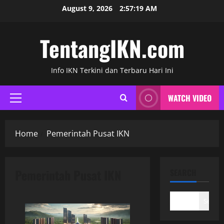
Skip
August 9, 2026
2:57:20 AM
to
content
TentangIKN.com
Info IKN Terkini dan Terbaru Hari Ini
WATCH VIDEO
Primary
Menu
Home
Pemerintah Pusat IKN
Pemerintah Pusat IKN
SEARCH
Search