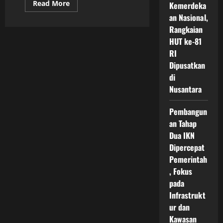
Read
Read More
Kemerdeka
more
an Nasional,
about
Pemerintah
Rangkaian
Pusat
IKN
HUT ke-81
Nusantara
Jadi
RI
Simbol
Dipusatkan
Transformasi
Indonesia
di
Menuju
Kota
Nusantara
Hijau
Pintar
dan
Pembangun
Berkelanjutan
an Tahap
Dua IKN
Dipercepat
Pemerintah
, Fokus
pada
Infrastrukt
ur dan
Kawasan