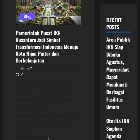
Blog
RECENT
POSTS
Pemerintah Pusat IKN
Area Publik
Nusantara Jadi Simbol
Transformasi Indonesia Menuju
IKN Siap
Kota Hijau Pintar dan
Dibuka
Berkelanjutan
Agustus,
Masyarakat
Miko Z
November 12, 2025
0
Dapat
Menikmati
Pemindahan ibu kota
Berbagai
negara dari Jakarta ke
Fasilitas
Kalimantan Timur bukan
Umum
hanya proyek
pembangunan, melainkan
Otorita IKN
langkah monumental
Siapkan
dalam...
Agenda