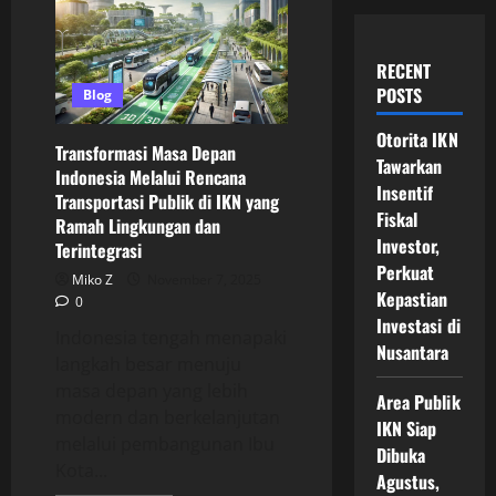
RECENT
POSTS
Blog
Otorita IKN
Transformasi Masa Depan
Tawarkan
Indonesia Melalui Rencana
Insentif
Transportasi Publik di IKN yang
Fiskal
Ramah Lingkungan dan
Investor,
Terintegrasi
Perkuat
Miko Z
November 7, 2025
Kepastian
0
Investasi di
Indonesia tengah menapaki
Nusantara
langkah besar menuju
masa depan yang lebih
Area Publik
modern dan berkelanjutan
IKN Siap
melalui pembangunan Ibu
Dibuka
Kota...
Agustus,