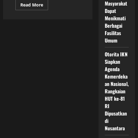
Masyarakat
Read
Read More
more
Dapat
about
Transformasi
Menikmati
Masa
Berbagai
Depan
Indonesia
Fasilitas
Melalui
Rencana
Umum
Transportasi
Publik
di
Otorita IKN
IKN
yang
Siapkan
Ramah
Agenda
Lingkungan
dan
Kemerdeka
Terintegrasi
an Nasional,
Rangkaian
HUT ke-81
RI
Dipusatkan
di
Nusantara