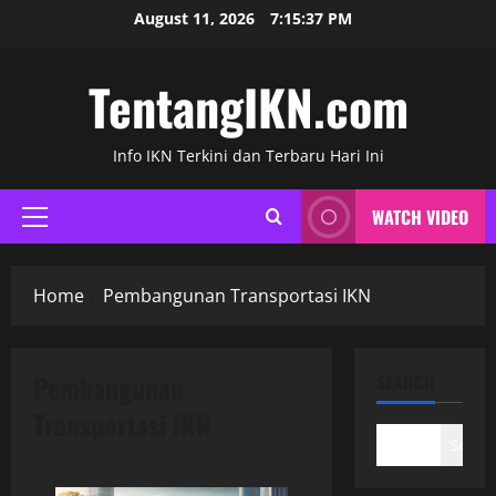
Skip
August 11, 2026
7:15:38 PM
to
content
TentangIKN.com
Info IKN Terkini dan Terbaru Hari Ini
WATCH VIDEO
Primary
Menu
Home
Pembangunan Transportasi IKN
Pembangunan
SEARCH
Transportasi IKN
Search