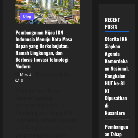
Blog
RECENT
POSTS
Pembangunan Hijau IKN
Otorita IKN
Indonesia Menuju Kota Masa
Depan yang Berkelanjutan,
Siapkan
Ramah Lingkungan, dan
Agenda
Berbasis Inovasi Teknologi
Kemerdeka
Modern
an Nasional,
Miko Z
December 8, 2025
Rangkaian
0
HUT ke-81
RI
Transformasi besar-
Dipusatkan
besaran sedang
di
berlangsung melalui
Nusantara
Pembangunan Hijau IKN
Indonesia, sebuah konsep
Pembangun
pembangunan masa depan
an Tahap
yang menggabungkan