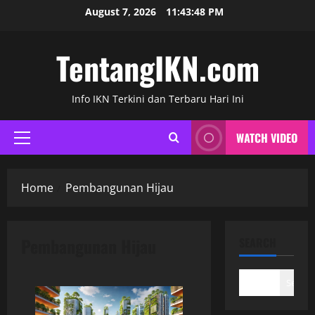
Skip
August 7, 2026
11:43:48 PM
to
content
TentangIKN.com
Info IKN Terkini dan Terbaru Hari Ini
WATCH VIDEO
Primary
Menu
Home
Pembangunan Hijau
Pembangunan Hijau
SEARCH
Search