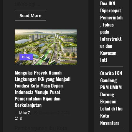
Dua IKN
teknologi,...
Dipercepat
Read
Read More
Pemerintah
more
about
, Fokus
Pembangunan
pada
Hijau
IKN
Infrastrukt
Indonesia
Menuju
ur dan
Kota
Kawasan
Masa
Depan
Blog
Inti
yang
Berkelanjutan,
Ramah
Mengulas Proyek Ramah
Otorita IKN
Lingkungan,
dan
Lingkungan IKN yang Menjadi
Gandeng
Berbasis
Fondasi Kota Masa Depan
Inovasi
PNM UMKM
Teknologi
Indonesia Menuju Pusat
Modern
Dorong
Pemerintahan Hijau dan
Ekonomi
Berkelanjutan
Lokal di Ibu
Miko Z
December 2, 2025
Kota
0
Nusantara
Pembangunan Ibu Kota