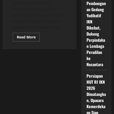
Nusantara (IKN) kini
Pembangun
memasuki tahap yang
an Gedung
semakin menarik perhatian
Yudikatif
publik, terutama karena
IKN
pemerintah menekankan...
Dikebut,
Dukung
Read
Read More
Perpindaha
more
about
n Lembaga
Mengulas
Proyek
Peradilan
Ramah
ke
Lingkungan
IKN
Nusantara
yang
Menjadi
Fondasi
Persiapan
Kota
Masa
HUT RI IKN
Depan
Indonesia
2026
Menuju
Dimatangka
Pusat
Pemerintahan
n, Upacara
Hijau
dan
Kemerdeka
Berkelanjutan
an Siap