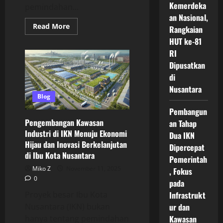
Kemerdeka
pemindahan...
an Nasional,
Read
Read More
Rangkaian
more
about
HUT ke-81
Peluang
RI
Bisnis
Baru
Dipusatkan
di
IKN
di
Meningkat
Nusantara
Pesat
Seiring
Blog
Percepatan
Pembangunan
Pembangun
Modern
Pengembangan Kawasan
an Tahap
dan
Pertumbuhan
Industri di IKN Menuju Ekonomi
Dua IKN
Ekonomi
Hijau dan Inovasi Berkelanjutan
Digital
Dipercepat
Masa
di Ibu Kota Nusantara
Depan
Pemerintah
Indonesia
Miko Z
November 11, 2025
, Fokus
0
pada
Proyek besar Ibu Kota
Infrastrukt
Nusantara (IKN) bukan
ur dan
hanya tentang pemindahan
Kawasan