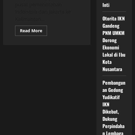
pusat pemerintahan
Inti
Indonesia dari Jakarta ke
Otorita IKN
Kalimantan...
Gandeng
Read
Read More
PNM UMKM
more
about
Dorong
Pengembangan
Ekonomi
Kawasan
Industri
Lokal di Ibu
di
IKN
Kota
Menuju
Ekonomi
Nusantara
Hijau
dan
Inovasi
Pembangun
Berkelanjutan
an Gedung
di
Ibu
Yudikatif
Kota
Nusantara
IKN
Dikebut,
Dukung
Perpindaha
n Lembaga