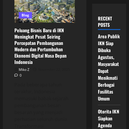
Blog
RECENT
POSTS
Peluang Bisnis Baru di IKN
Area Publik
Meningkat Pesat Seiring
Percepatan Pembangunan
IKN Siap
Modern dan Pertumbuhan
Dibuka
Ekonomi Digital Masa Depan
Agustus,
Indonesia
Masyarakat
Miko Z
November 22, 2025
Dapat
0
Menikmati
Berbagai
Pada beberapa tahun
Fasilitas
terakhir, Indonesia
Umum
memasuki babak sejarah
pembangunan besar-
Otorita IKN
besaran yang menjadi
Siapkan
perhatian seluruh dunia.
Agenda
Transformasi