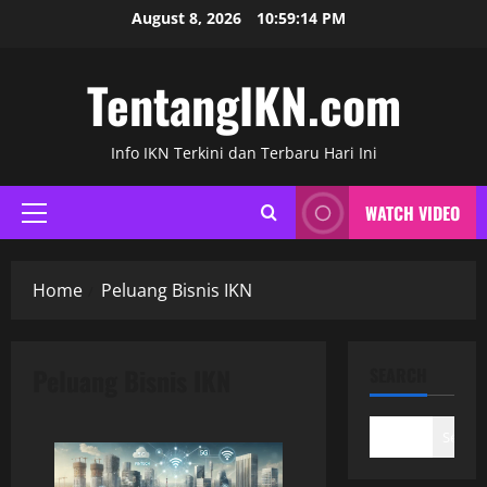
Skip
August 8, 2026
10:59:14 PM
to
content
TentangIKN.com
Info IKN Terkini dan Terbaru Hari Ini
WATCH VIDEO
Primary
Menu
Home
Peluang Bisnis IKN
Peluang Bisnis IKN
SEARCH
Search