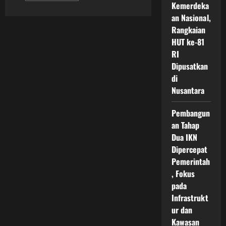
Kemerdeka
about
Pelestarian
an Nasional,
Hutan
di
Rangkaian
Sekitar
HUT ke-81
IKN
Jadi
RI
Kunci
Kota
Dipusatkan
Hijau
dan
di
Masa
Nusantara
Depan
Berkelanjutan
Indonesia
Pembangun
an Tahap
Dua IKN
Dipercepat
Pemerintah
, Fokus
pada
Infrastrukt
ur dan
Kawasan