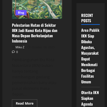
Blog
RECENT
POSTS
Pelestarian Hutan di Sekitar
Area Publik
IKN Jadi Kunci Kota Hijau dan
Masa Depan Berkelanjutan
IKN Siap
Indonesia
Dibuka
Agustus,
Miko Z
October 16, 2025
0
Masyarakat
Dapat
Pembangunan Ibu Kota
Menikmati
Nusantara (IKN) bukan
Berbagai
hanya tentang
Fasilitas
membangun gedung
Umum
pemerintahan baru atau
pusat ekonomi masa
Otorita IKN
depan,...
Siapkan
Read
Read More
Agenda
more