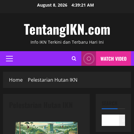
Skip
August 8, 2026
4:39:22 AM
to
content
TentangIKN.com
Info IKN Terkini dan Terbaru Hari Ini
WATCH VIDEO
Primary
Menu
Home
Pelestarian Hutan IKN
Pelestarian Hutan IKN
SEARCH
Search