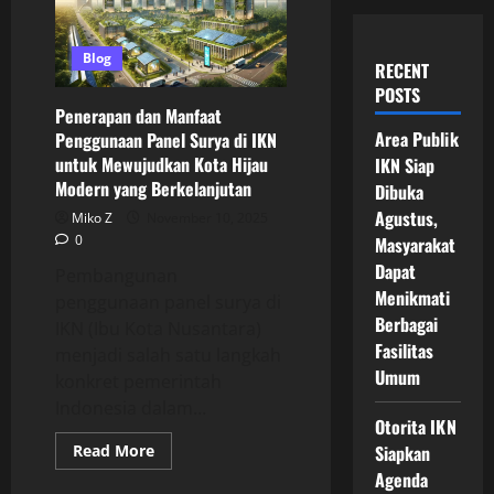
Blog
RECENT
POSTS
Penerapan dan Manfaat
Area Publik
Penggunaan Panel Surya di IKN
untuk Mewujudkan Kota Hijau
IKN Siap
Modern yang Berkelanjutan
Dibuka
Agustus,
Miko Z
November 10, 2025
0
Masyarakat
Dapat
Pembangunan
Menikmati
penggunaan panel surya di
Berbagai
IKN (Ibu Kota Nusantara)
Fasilitas
menjadi salah satu langkah
Umum
konkret pemerintah
Indonesia dalam...
Otorita IKN
Read
Read More
Siapkan
more
Agenda
about