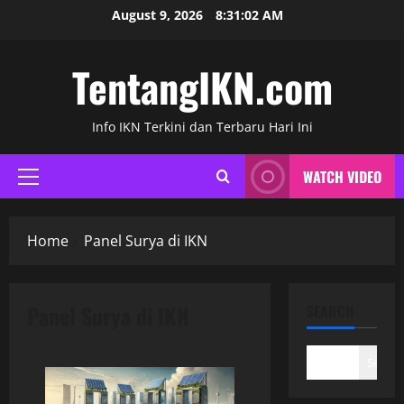
Skip
August 9, 2026
8:31:02 AM
to
content
TentangIKN.com
Info IKN Terkini dan Terbaru Hari Ini
WATCH VIDEO
Primary
Menu
Home
Panel Surya di IKN
Panel Surya di IKN
SEARCH
Search