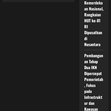
Penerapan
Kemerdeka
dan
Manfaat
an Nasional,
Penggunaan
Rangkaian
Panel
Surya
HUT ke-81
di
IKN
RI
untuk
Mewujudkan
Dipusatkan
Kota
di
Hijau
Modern
Nusantara
yang
Berkelanjutan
Pembangun
an Tahap
Dua IKN
Dipercepat
Pemerintah
, Fokus
pada
Infrastrukt
ur dan
Kawasan