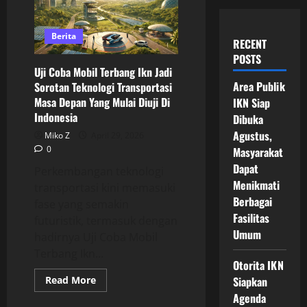
Berita
RECENT
POSTS
Uji Coba Mobil Terbang Ikn Jadi
Area Publik
Sorotan Teknologi Transportasi
Masa Depan Yang Mulai Diuji Di
IKN Siap
Indonesia
Dibuka
Agustus,
Miko Z
April 29, 2026
0
Masyarakat
Dapat
Perkembangan teknologi
Menikmati
transportasi kini memasuki
Berbagai
fase yang semakin
Fasilitas
futuristik, termasuk dengan
Umum
hadirnya Uji Coba Mobil
Terbang Ikn...
Otorita IKN
Read
Read More
Siapkan
more
Agenda
about