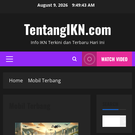
Skip
August 9, 2026
9:49:43 AM
to
content
TentangIKN.com
Info IKN Terkini dan Terbaru Hari Ini
WATCH VIDEO
Primary
Menu
Home
Mobil Terbang
Mobil Terbang
SEARCH
Search