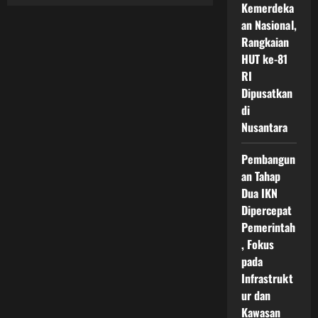
Uji
Kemerdeka
Coba
Mobil
an Nasional,
Terbang
Rangkaian
Ikn
Jadi
HUT ke-81
Sorotan
Teknologi
RI
Transportasi
Masa
Dipusatkan
Depan
di
Yang
Mulai
Nusantara
Diuji
Di
Indonesia
Pembangun
an Tahap
Dua IKN
Dipercepat
Pemerintah
, Fokus
pada
Infrastrukt
ur dan
Kawasan