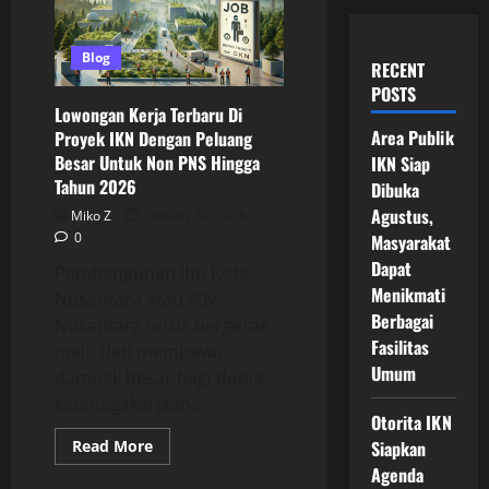
Blog
RECENT
POSTS
Lowongan Kerja Terbaru Di
Area Publik
Proyek IKN Dengan Peluang
Besar Untuk Non PNS Hingga
IKN Siap
Tahun 2026
Dibuka
Agustus,
Miko Z
January 30, 2026
0
Masyarakat
Dapat
Pembangunan Ibu Kota
Menikmati
Nusantara atau IKN
Berbagai
Nusantara terus bergerak
Fasilitas
maju dan membawa
Umum
dampak besar bagi dunia
ketenagakerjaan...
Otorita IKN
Read
Read More
Siapkan
more
Agenda
about