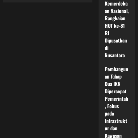
Lowongan
Kemerdeka
Kerja
Terbaru
an Nasional,
Di
Rangkaian
Proyek
IKN
HUT ke-81
Dengan
Peluang
RI
Besar
Untuk
Dipusatkan
Non
di
PNS
Hingga
Nusantara
Tahun
2026
Pembangun
an Tahap
Dua IKN
Dipercepat
Pemerintah
, Fokus
pada
Infrastrukt
ur dan
Kawasan