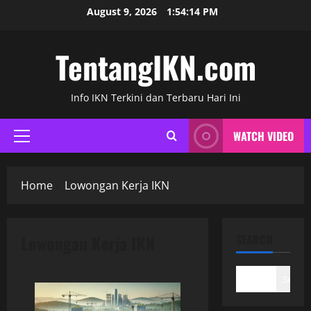
Skip
August 9, 2026
1:54:15 PM
to
content
TentangIKN.com
Info IKN Terkini dan Terbaru Hari Ini
WATCH VIDEO
Primary
Menu
Home
Lowongan Kerja IKN
Lowongan Kerja IKN
SEARCH
Search