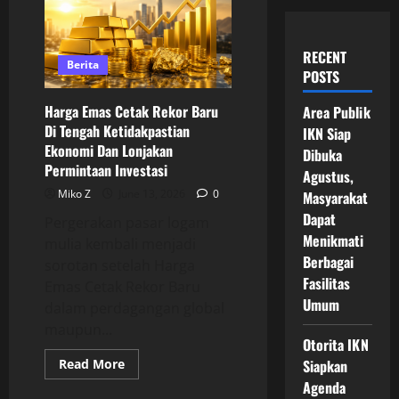
RECENT
Berita
POSTS
Harga Emas Cetak Rekor Baru
Area Publik
Di Tengah Ketidakpastian
IKN Siap
Ekonomi Dan Lonjakan
Dibuka
Permintaan Investasi
Agustus,
Miko Z
June 13, 2026
0
Masyarakat
Dapat
Pergerakan pasar logam
Menikmati
mulia kembali menjadi
Berbagai
sorotan setelah Harga
Fasilitas
Emas Cetak Rekor Baru
Umum
dalam perdagangan global
maupun...
Otorita IKN
Read
Read More
Siapkan
more
Agenda
about