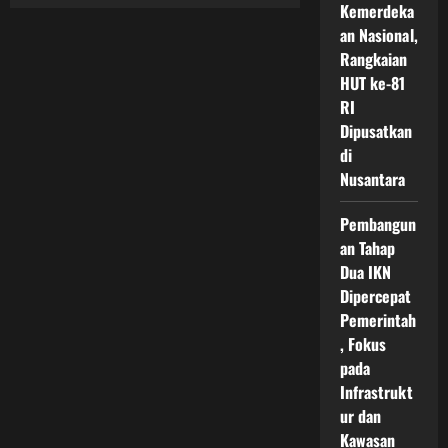
Harga
Kemerdeka
Emas
Cetak
an Nasional,
Rekor
Rangkaian
Baru
Di
HUT ke-81
Tengah
Ketidakpastian
RI
Ekonomi
Dan
Dipusatkan
Lonjakan
di
Permintaan
Investasi
Nusantara
Pembangun
an Tahap
Dua IKN
Dipercepat
Pemerintah
, Fokus
pada
Infrastrukt
ur dan
Kawasan