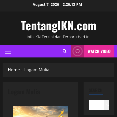
Skip
August 7, 2026
2:26:14 PM
to
content
TentangIKN.com
Info IKN Terkini dan Terbaru Hari Ini
WATCH VIDEO
Primary
Menu
Home
Logam Mulia
Logam Mulia
SEARCH
Search