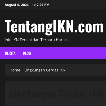
Skip
August 6, 2026
1:17:27 PM
to
content
TentangIKN.com
Info IKN Terkini dan Terbaru Hari Ini
BERITA
BLOG
Home
Lingkungan Cerdas IKN
Lingkungan Cerdas IKN