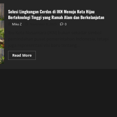
Solusi Lingkungan Cerdas di IKN Menuju Kota Hijau
Berteknologi Tinggi yang Ramah Alam dan Berkelanjutan
Miko Z
November 8, 2025
0
Ibu Kota Nusantara (IKN) bukan sekadar simbol
pemindahan pusat pemerintahan Indonesia, tetapi
juga representasi visi baru tentang...
Read
Read More
more
about
Solusi
Lingkungan
Cerdas
di
IKN
Menuju
Kota
Hijau
Berteknologi
Tinggi
yang
Ramah
Alam
dan