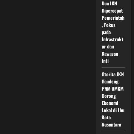
Wisata
Dua IKN
Gratis
Dipercepat
Ikn
Terbaru
Pemerintah
Cara
Mudah
, Fokus
Daftar
pada
Dan
Tips
Infrastrukt
Liburan
Seru
ur dan
Kawasan
Inti
Otorita IKN
Gandeng
PNM UMKM
Dorong
Ekonomi
Lokal di Ibu
Kota
Nusantara