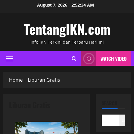
Skip
August 7, 2026
2:52:35 AM
to
content
TentangIKN.com
Info IKN Terkini dan Terbaru Hari Ini
WATCH VIDEO
Primary
Menu
Home
Liburan Gratis
Liburan Gratis
SEARCH
Search