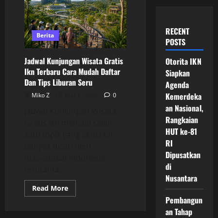
RECENT
Berita
POSTS
Jadwal Kunjungan Wisata Gratis
Otorita IKN
Ikn Terbaru Cara Mudah Daftar
Siapkan
Dan Tips Liburan Seru
Agenda
Kemerdeka
Miko Z
May 6, 2026
0
an Nasional,
Jadwal Kunjungan Wisata
Rangkaian
Gratis Ikn menjadi salah
HUT ke-81
satu topik yang semakin
RI
banyak dicari oleh
Dipusatkan
masyarakat Indonesia,
di
terutama...
Nusantara
Read
Read More
more
Pembangun
about
Jadwal
an Tahap
Kunjungan