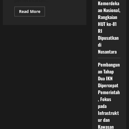
pemerintahan...
Kemerdeka
an Nasional,
Read
Read More
more
Rangkaian
about
Transformasi
HUT ke-81
Pemerintahan
RI
IKN
Menuju
Dipusatkan
Birokrasi
Modern
di
yang
Nusantara
Mengedepankan
Transparansi,
Efisiensi,
dan
Pembangun
Keberlanjutan
an Tahap
Kota
Nusantara
Dua IKN
Dipercepat
Pemerintah
, Fokus
pada
Infrastrukt
ur dan
Kawasan