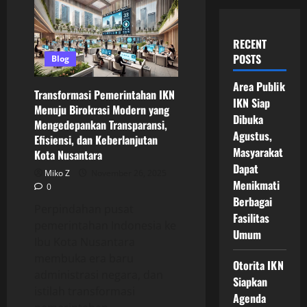
RECENT
POSTS
Blog
Area Publik
Transformasi Pemerintahan IKN
IKN Siap
Menuju Birokrasi Modern yang
Dibuka
Mengedepankan Transparansi,
Agustus,
Efisiensi, dan Keberlanjutan
Masyarakat
Kota Nusantara
Dapat
Miko Z
November 26, 2025
Menikmati
0
Berbagai
Perpindahan pusat
Fasilitas
pemerintahan Indonesia ke
Umum
Ibu Kota Nusantara
membuka era baru
Otorita IKN
administrasi negara, dan
Siapkan
istilah transformasi
Agenda