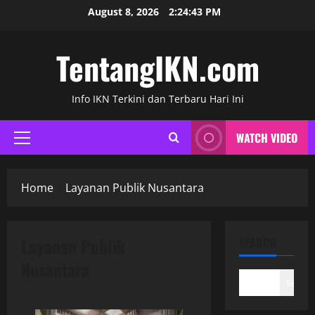
Skip
August 8, 2026
2:24:43 PM
to
content
TentangIKN.com
Info IKN Terkini dan Terbaru Hari Ini
WATCH VIDEO
Primary
Menu
Home
Layanan Publik Nusantara
Layanan Publik
SEARCH
Nusantara
Search