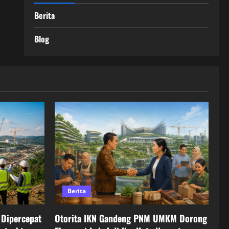
Berita
Blog
Berita
Dipercepat
Otorita IKN Gandeng PNM UMKM Dorong