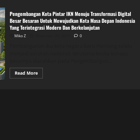
Pengembangan Kota Pintar IKN Menuju Transformasi Digital
Besar Besaran Untuk Mewujudkan Kota Masa Depan Indonesia
Yang Terintegrasi Modern Dan Berkelanjutan
Miko Z
November 21, 2025
0
Pembangunan ibu kota negara baru memang selalu
menjadi sorotan nasional, terutama ketika konsep
besarnya diarahkan pada Pengembangan...
Read
Read More
more
about
Pengembangan
Kota
Pintar
IKN
Menuju
Transformasi
Digital
Besar
Besaran
Untuk
Mewujudkan
Kota
Masa