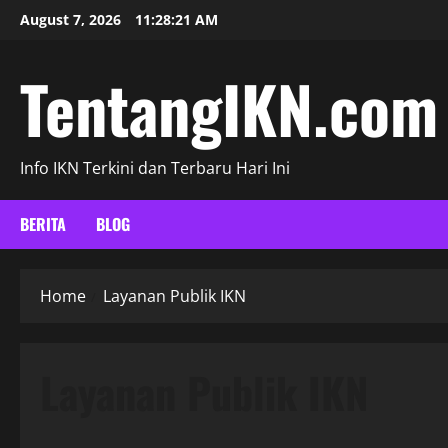
Skip
August 7, 2026
11:28:21 AM
to
content
TentangIKN.com
Info IKN Terkini dan Terbaru Hari Ini
BERITA
BLOG
Home
Layanan Publik IKN
Layanan Publik IKN