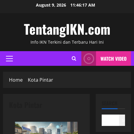
Skip
August 9, 2026
11:46:18 AM
to
content
TentangIKN.com
Info IKN Terkini dan Terbaru Hari Ini
WATCH VIDEO
Primary
Menu
Home
Kota Pintar
Kota Pintar
SEARCH
Search