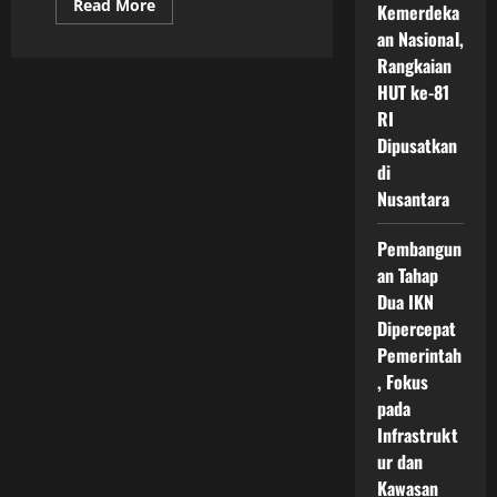
Read
Read More
Kemerdeka
more
about
an Nasional,
Desain
Rangkaian
Kota
Pintar
HUT ke-81
IKN
Nusantara
RI
sebagai
Dipusatkan
Fondasi
Transformasi
di
Indonesia
Menuju
Nusantara
Masa
Depan
yang
Pembangun
Lebih
Modern,
an Tahap
Hijau,
Terintegrasi,
Dua IKN
dan
Dipercepat
Efisien
untuk
Pemerintah
Generasi
Mendatang
, Fokus
pada
Infrastrukt
ur dan
Kawasan