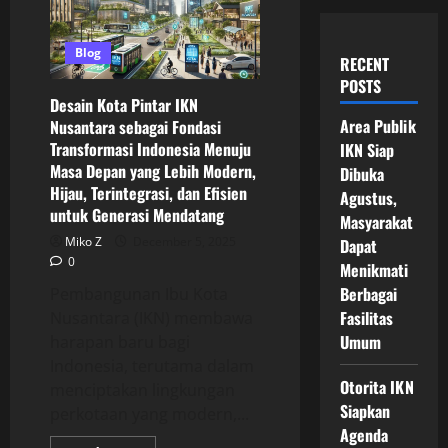
Blog
RECENT
POSTS
Desain Kota Pintar IKN
Area Publik
Nusantara sebagai Fondasi
Transformasi Indonesia Menuju
IKN Siap
Masa Depan yang Lebih Modern,
Dibuka
Hijau, Terintegrasi, dan Efisien
Agustus,
untuk Generasi Mendatang
Masyarakat
Miko Z
December 5, 2025
Dapat
0
Menikmati
Berbagai
Pembangunan Ibu Kota
Fasilitas
Nusantara (IKN) membawa
Umum
harapan baru bagi
Indonesia, terutama dalam
Otorita IKN
menciptakan lingkungan
Siapkan
perkotaan yang modern,...
Agenda