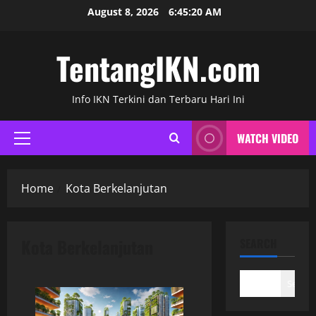
Skip
August 8, 2026
6:45:21 AM
to
content
TentangIKN.com
Info IKN Terkini dan Terbaru Hari Ini
WATCH VIDEO
Primary
Menu
Home
Kota Berkelanjutan
Kota Berkelanjutan
SEARCH
Search