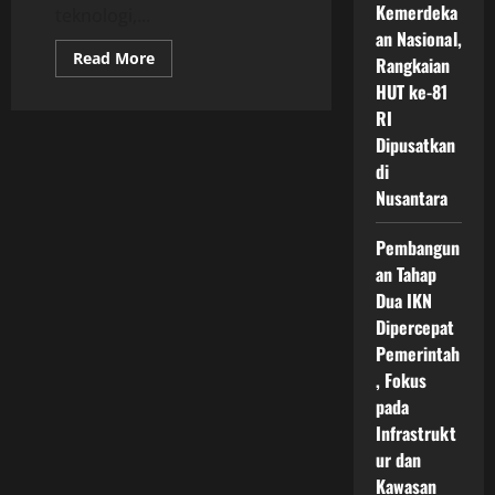
Kemerdeka
teknologi,...
an Nasional,
Read
Read More
Rangkaian
more
about
HUT ke-81
Pembangunan
RI
Hijau
IKN
Dipusatkan
Indonesia
Menuju
di
Kota
Nusantara
Masa
Depan
yang
Berkelanjutan,
Pembangun
Ramah
an Tahap
Lingkungan,
dan
Dua IKN
Berbasis
Inovasi
Dipercepat
Teknologi
Modern
Pemerintah
, Fokus
pada
Infrastrukt
ur dan
Kawasan