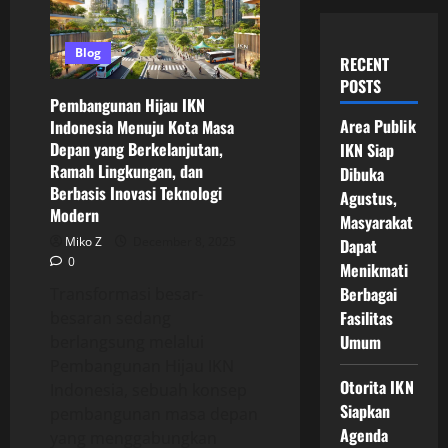
Blog
RECENT
POSTS
Pembangunan Hijau IKN
Area Publik
Indonesia Menuju Kota Masa
Depan yang Berkelanjutan,
IKN Siap
Ramah Lingkungan, dan
Dibuka
Berbasis Inovasi Teknologi
Agustus,
Modern
Masyarakat
Miko Z
December 8, 2025
Dapat
0
Menikmati
Berbagai
Transformasi besar-
Fasilitas
besaran sedang
Umum
berlangsung melalui
Pembangunan Hijau IKN
Otorita IKN
Indonesia, sebuah konsep
Siapkan
pembangunan masa depan
Agenda
yang menggabungkan