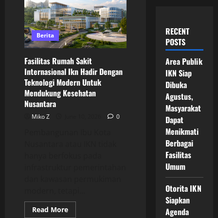
RECENT
Berita
POSTS
Fasilitas Rumah Sakit
Area Publik
Internasional Ikn Hadir Dengan
IKN Siap
Teknologi Modern Untuk
Dibuka
Mendukung Kesehatan
Agustus,
Nusantara
Masyarakat
Miko Z
June 10, 2026
0
Dapat
Menikmati
Pembangunan Ibu Kota
Berbagai
Nusantara atau IKN tidak
Fasilitas
hanya berfokus pada
Umum
infrastruktur pemerintahan
dan kawasan permukiman
Otorita IKN
modern, tetapi...
Siapkan
Read
Read More
Agenda
more