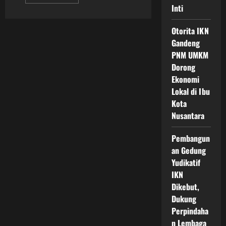
more
Inti
about
Layanan
Kesehatan
Rumah
Otorita IKN
Sakit
Gandeng
Ikn
Makin
PNM UMKM
Modern
Dan
Dorong
Siap
Ekonomi
Layani
Masyarakat
Lokal di Ibu
Kota
Nusantara
Pembangun
an Gedung
Yudikatif
IKN
Dikebut,
Dukung
Perpindaha
n Lembaga