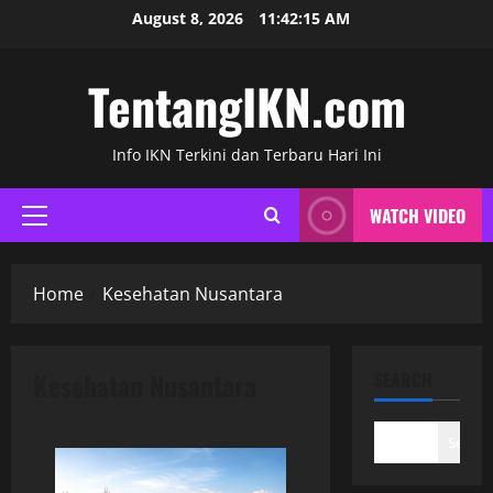
Skip
August 8, 2026
11:42:15 AM
to
content
TentangIKN.com
Info IKN Terkini dan Terbaru Hari Ini
WATCH VIDEO
Primary
Menu
Home
Kesehatan Nusantara
Kesehatan Nusantara
SEARCH
Search