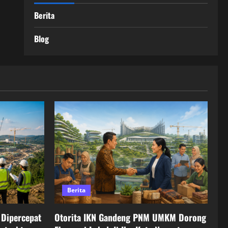
Berita
Blog
Berita
Dipercepat
Otorita IKN Gandeng PNM UMKM Dorong