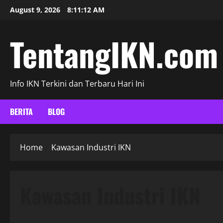
Skip
August 9, 2026
8:11:13 AM
to
content
TentangIKN.com
Info IKN Terkini dan Terbaru Hari Ini
BERITA
BLOG
Home
Kawasan Industri IKN
Kawasan Industri IKN