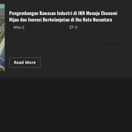
Pengembangan Kawasan Industri di IKN Menuju Ekonomi
Hijau dan Inovasi Berkelanjutan di Ibu Kota Nusantara
Miko Z
November 11, 2025
0
Proyek besar Ibu Kota Nusantara (IKN) bukan hanya
tentang pemindahan pusat pemerintahan Indonesia
dari Jakarta ke Kalimantan...
Read
Read More
more
about
Pengembangan
Kawasan
Industri
di
IKN
Menuju
Ekonomi
Hijau
dan
Inovasi
Berkelanjutan
di
Ibu
Kota