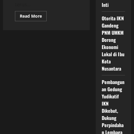
terus...
Inti
Read
Read More
Otorita IKN
more
about
Gandeng
Isu
PNM UMKM
Terkini
Tentang
Dorong
Ibu
Kota
Ekonomi
Nusantara
dan
Lokal di Ibu
Arah
Kota
Pembangunan
Kota
Nusantara
Cerdas
Ramah
Lingkungan
Pembangun
Menuju
Indonesia
an Gedung
Maju
2045
Yudikatif
IKN
Dikebut,
Dukung
Perpindaha
n Lembaga