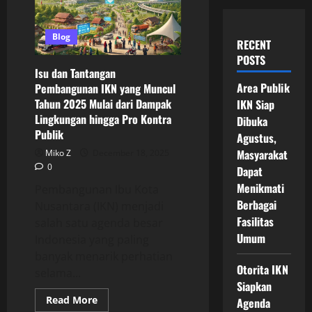
Blog
RECENT
POSTS
Isu dan Tantangan
Area Publik
Pembangunan IKN yang Muncul
Tahun 2025 Mulai dari Dampak
IKN Siap
Lingkungan hingga Pro Kontra
Dibuka
Publik
Agustus,
Masyarakat
Miko Z
December 18, 2025
0
Dapat
Menikmati
Pembangunan Ibu Kota
Berbagai
Nusantara (IKN) menjadi
Fasilitas
salah satu agenda besar
Umum
Indonesia yang paling
banyak menarik perhatian
Otorita IKN
selama...
Siapkan
Read
Read More
Agenda
more