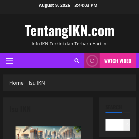
Skip
August 9, 2026
3:44:04 PM
to
content
TentangIKN.com
Info IKN Terkini dan Terbaru Hari Ini
WATCH VIDEO
Primary
Menu
Home
Isu IKN
Isu IKN
SEARCH
Search