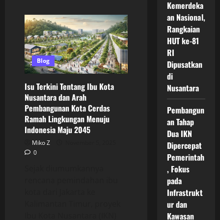
Kemerdeka
about
Isu
an Nasional,
dan
Tantangan
Rangkaian
Pembangunan
IKN
HUT ke-81
yang
RI
Muncul
Tahun
Blog
Dipusatkan
2025
Mulai
di
dari
Isu Terkini Tentang Ibu Kota
Nusantara
Dampak
Lingkungan
Nusantara dan Arah
hingga
Pembangunan Kota Cerdas
Pro
Pembangun
Kontra
Ramah Lingkungan Menuju
an Tahap
Publik
Indonesia Maju 2045
Dua IKN
Miko Z
November 5, 2025
Dipercepat
0
Pemerintah
Sejak diumumkannya
, Fokus
rencana pemindahan ibu
pada
kota dari Jakarta ke
Infrastrukt
Kalimantan Timur, proyek
ur dan
Ibu Kota Nusantara (IKN)
Kawasan