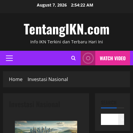
Skip
August 7, 2026
2:54:22 AM
to
content
TentangIKN.com
Info IKN Terkini dan Terbaru Hari Ini
WATCH VIDEO
Primary
Menu
Home
Investasi Nasional
Investasi Nasional
SEARCH
Search