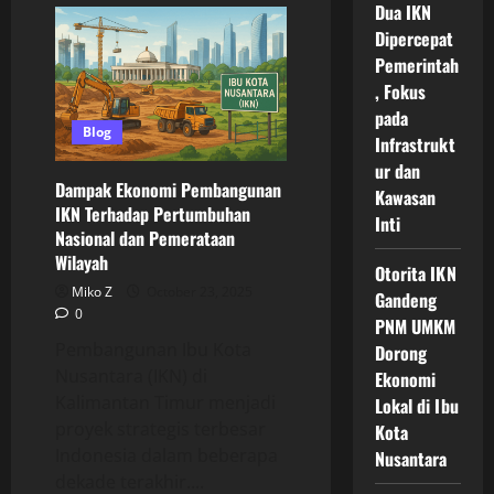
Dua IKN
Magnet
Investasi
Dipercepat
Nasional
yang
Pemerintah
Terus
, Fokus
Menguat
dan
pada
Membentuk
Blog
Arah
Infrastrukt
Baru
ur dan
Pembangunan
Ekonomi
Dampak Ekonomi Pembangunan
Kawasan
Indonesia
IKN Terhadap Pertumbuhan
ke
Inti
Depan
Nasional dan Pemerataan
Wilayah
Otorita IKN
Miko Z
October 23, 2025
Gandeng
0
PNM UMKM
Pembangunan Ibu Kota
Dorong
Nusantara (IKN) di
Ekonomi
Kalimantan Timur menjadi
Lokal di Ibu
proyek strategis terbesar
Kota
Indonesia dalam beberapa
Nusantara
dekade terakhir....