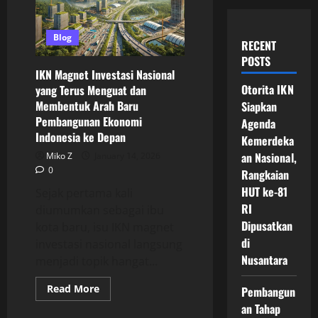
Blog
RECENT
POSTS
IKN Magnet Investasi Nasional
Otorita IKN
yang Terus Menguat dan
Membentuk Arah Baru
Siapkan
Pembangunan Ekonomi
Agenda
Indonesia ke Depan
Kemerdeka
an Nasional,
Miko Z
January 14, 2026
0
Rangkaian
HUT ke-81
Sejak pertama kali
RI
diumumkan sebagai ibu
Dipusatkan
kota baru, isu IKN magnet
di
investasi nasional langsung
Nusantara
menjadi topik hangat...
Read
Read More
Pembangun
more
an Tahap
about
IKN