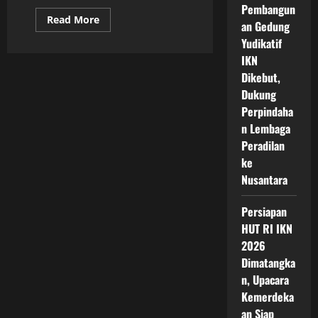
Pembangun
Read
Read More
an Gedung
more
about
Yudikatif
Dampak
Ekonomi
IKN
Pembangunan
Dikebut,
IKN
Terhadap
Dukung
Pertumbuhan
Nasional
Perpindaha
dan
n Lembaga
Pemerataan
Wilayah
Peradilan
ke
Nusantara
Persiapan
HUT RI IKN
2026
Dimatangka
n, Upacara
Kemerdeka
an Siap