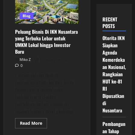
Blog
RECENT
POSTS
Peluang Bisnis Di IKN Nusantara
Otorita IKN
yang Terbuka Lebar untuk
UMKM Lokal hingga Investor
Siapkan
Baru
Agenda
Kemerdeka
Miko Z
February 14, 2026
0
an Nasional,
Rangkaian
Pemindahan pusat
HUT ke-81
pemerintahan ke Ibu Kota
RI
Nusantara membuka
Dipusatkan
babak baru dalam
di
perekonomian nasional.
Nusantara
Bukan hanya soal gedung...
Read
Read More
Pembangun
more
an Tahap
about