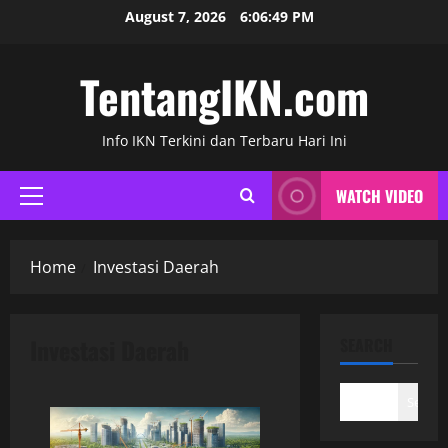
Skip
August 7, 2026
6:06:49 PM
to
content
TentangIKN.com
Info IKN Terkini dan Terbaru Hari Ini
WATCH VIDEO
Primary
Menu
Home
Investasi Daerah
Investasi Daerah
SEARCH
Search