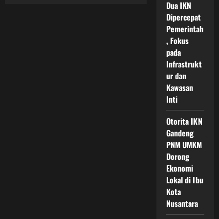
Peluang
Dua IKN
Bisnis
Di
Dipercepat
IKN
Pemerintah
Nusantara
yang
, Fokus
Terbuka
Lebar
pada
untuk
UMKM
Infrastrukt
Lokal
ur dan
hingga
Investor
Kawasan
Baru
Inti
Otorita IKN
Gandeng
PNM UMKM
Dorong
Ekonomi
Lokal di Ibu
Kota
Nusantara