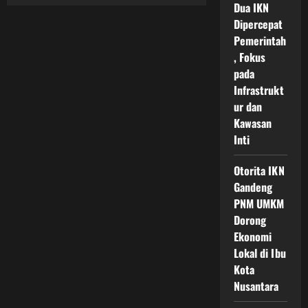
Inovasi
Dua IKN
Teknologi
Pintar
Dipercepat
di
Pemerintah
Kota
IKN
, Fokus
dan
Peran
pada
Digitalisasi
dalam
Infrastrukt
Mewujudkan
ur dan
Smart
City
Kawasan
Berkelanjutan
di
Inti
Indonesia
Otorita IKN
Gandeng
PNM UMKM
Dorong
Ekonomi
Lokal di Ibu
Kota
Nusantara