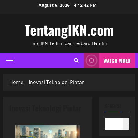
Skip
August 6, 2026
4:12:43 PM
to
content
TentangIKN.com
Info IKN Terkini dan Terbaru Hari Ini
WATCH VIDEO
Primary
Menu
Home
Inovasi Teknologi Pintar
Inovasi Teknologi Pintar
SEARCH
Search