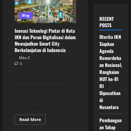
Blog
RECENT
POSTS
Inovasi Teknologi Pintar di Kota
Otorita IKN
IKN dan Peran Digitalisasi dalam
Mewujudkan Smart City
Siapkan
Berkelanjutan di Indonesia
Agenda
Kemerdeka
Miko Z
November 11, 2025
0
an Nasional,
Rangkaian
Indonesia sedang
HUT ke-81
melangkah ke era baru
RI
pembangunan melalui
Dipusatkan
proyek ambisius Ibu Kota
di
Nusantara (IKN). Tidak
Nusantara
hanya sekadar...
Read
Read More
Pembangun
more
an Tahap
about