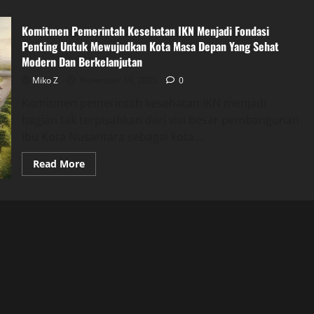
Komitmen Pemerintah Kesehatan IKN Menjadi Fondasi
Penting Untuk Mewujudkan Kota Masa Depan Yang Sehat
Modern Dan Berkelanjutan
Miko Z
November 19, 2025
0
Komitmen pemerintah kesehatan IKN menjadi
bagian tak terpisahkan dari visi besar pembangunan
Ibu Kota Nusantara sebagai kota...
Read
Read More
more
about
Komitmen
Pemerintah
Kesehatan
IKN
Menjadi
Fondasi
Penting
Untuk
Mewujudkan
Kota
Masa
Depan
Yang