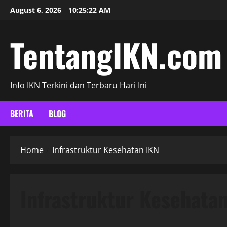
Skip
August 6, 2026
10:25:23 AM
to
content
TentangIKN.com
Info IKN Terkini dan Terbaru Hari Ini
BERITA
BLOG
Home
Infrastruktur Kesehatan IKN
Infrastruktur Kesehata