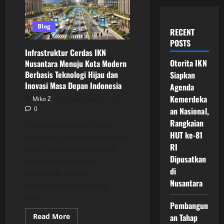
Blog
RECENT
POSTS
Infrastruktur Cerdas IKN
Otorita IKN
Nusantara Menuju Kota Modern
Berbasis Teknologi Hijau dan
Siapkan
Inovasi Masa Depan Indonesia
Agenda
Kemerdeka
Miko Z
November 15, 2025
0
an Nasional,
Rangkaian
Dalam beberapa tahun
HUT ke-81
terakhir, pembangunan Ibu
RI
Kota Nusantara menjadi
Dipusatkan
pembahasan besar di
di
Indonesia karena
Nusantara
menghadirkan konsep
kota...
Pembangun
Read
Read More
an Tahap
more