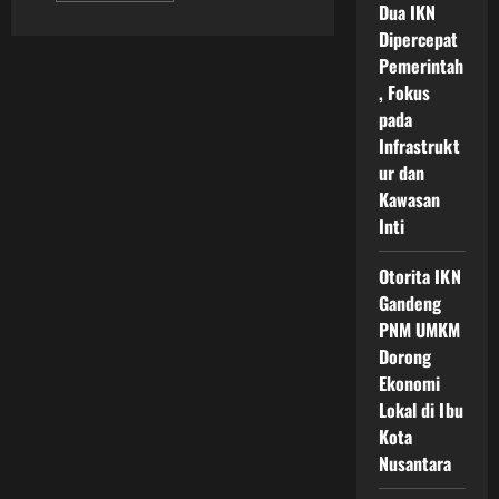
Dua IKN
about
Infrastruktur
Dipercepat
Cerdas
IKN
Pemerintah
Nusantara
, Fokus
Menuju
Kota
pada
Modern
Berbasis
Infrastrukt
Teknologi
Hijau
ur dan
dan
Kawasan
Inovasi
Masa
Inti
Depan
Indonesia
Otorita IKN
Gandeng
PNM UMKM
Dorong
Ekonomi
Lokal di Ibu
Kota
Nusantara