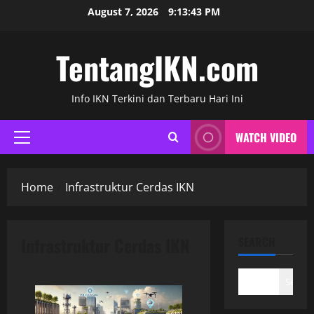
Skip
August 7, 2026
9:13:44 PM
to
content
TentangIKN.com
Info IKN Terkini dan Terbaru Hari Ini
WATCH VIDEO
Primary
Menu
Home
Infrastruktur Cerdas IKN
Infrastruktur Cerdas IKN
SEARCH
Search