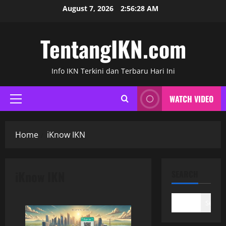
Skip
August 7, 2026
2:56:28 AM
to
content
TentangIKN.com
Info IKN Terkini dan Terbaru Hari Ini
WATCH VIDEO
Primary
Menu
Home
iKnow IKN
iKnow IKN
SEARCH
Search