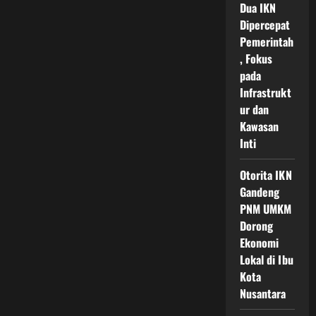
Dua IKN
IKN
Online
Dipercepat
Panduan
Lengkap
Pemerintah
iKnow
, Fokus
untuk
Akses
pada
Nusantara
Infrastrukt
ur dan
Kawasan
Inti
Otorita IKN
Gandeng
PNM UMKM
Dorong
Ekonomi
Lokal di Ibu
Kota
Nusantara