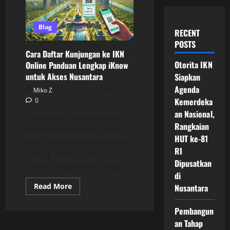
Blog
RECENT
POSTS
Cara Daftar Kunjungan ke IKN
Otorita IKN
Online Panduan Lengkap iKnow
untuk Akses Nusantara
Siapkan
Agenda
Miko Z
January 31, 2026
Kemerdeka
0
an Nasional,
Cara daftar kunjungan ke
Rangkaian
IKN online menjadi topik
HUT ke-81
yang semakin banyak dicari
RI
seiring meningkatnya
Dipusatkan
minat masyarakat untuk...
di
Read
Read More
Nusantara
more
about
Cara
Pembangun
Daftar
Kunjungan
an Tahap
ke