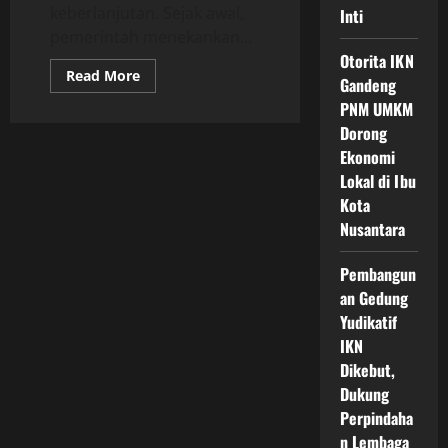
keberlanjutan. Sejak awal,
Inti
pemerintah menekankan...
Otorita IKN
Read
Read More
Gandeng
more
about
PNM UMKM
Inovasi
Proyek
Dorong
Ramah
Ekonomi
Lingkungan
IKN
Lokal di Ibu
dan
Masa
Kota
Depan
Nusantara
Kota
Hijau
Indonesia
yang
Pembangun
Mulai
an Gedung
Terwujud
Melalui
Yudikatif
Pembangunan
Berkelanjutan
IKN
dan
Dikebut,
Teknologi
Modern
Dukung
Perpindaha
n Lembaga