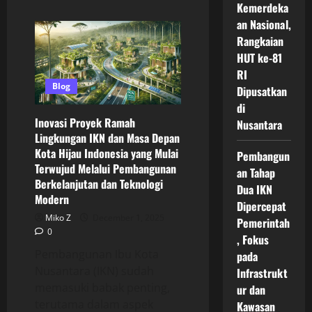
Kemerdeka
about
Penataan
an Nasional,
Tata
Ruang
Rangkaian
Hijau
IKN
HUT ke-81
Nusantara
RI
Jadi
Fondasi
Blog
Dipusatkan
Utama
Kota
di
Masa
Inovasi Proyek Ramah
Nusantara
Depan
yang
Lingkungan IKN dan Masa Depan
Seimbang,
Kota Hijau Indonesia yang Mulai
Berkelanjutan,
Pembangun
dan
Terwujud Melalui Pembangunan
an Tahap
Ramah
Berkelanjutan dan Teknologi
Lingkungan
Dua IKN
Modern
Dipercepat
Miko Z
December 1, 2025
Pemerintah
0
, Fokus
Pembangunan Ibu Kota
pada
Nusantara (IKN) sudah
Infrastrukt
memasuki babak penting,
ur dan
terutama dalam aspek
Kawasan