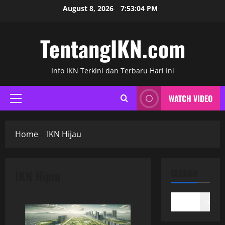
Skip
August 8, 2026
7:53:05 PM
to
content
TentangIKN.com
Info IKN Terkini dan Terbaru Hari Ini
WATCH VIDEO
Primary
Menu
Home
IKN Hijau
IKN Hijau
SEARCH
Search