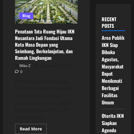
Blog
RECENT
POSTS
Penataan Tata Ruang Hijau IKN
Area Publik
Nusantara Jadi Fondasi Utama
Kota Masa Depan yang
IKN Siap
Seimbang, Berkelanjutan, dan
Dibuka
Ramah Lingkungan
Agustus,
Masyarakat
Miko Z
December 20, 2025
0
Dapat
Menikmati
Pembangunan Ibu Kota
Berbagai
Nusantara bukan sekadar
Fasilitas
memindahkan pusat
Umum
pemerintahan dari Jakarta
ke Kalimantan Timur. Di
Otorita IKN
balik proyek...
Siapkan
Read
Read More
Agenda
more