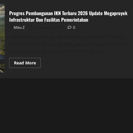
Progres Pembangunan IKN Terbaru 2026 Update Megaproyek
Infrastruktur Dan Fasilitas Pemerintahan
Miko Z
February 20, 2026
0
Perkembangan Progres Pembangunan IKN Terbaru
2026 menjadi sorotan publik sejak pemerintah resmi
memindahkan pusat pemerintahan ke Ibu...
Read
Read More
more
about
Progres
Pembangunan
IKN
Terbaru
2026
Update
Megaproyek
Infrastruktur
Dan
Fasilitas
Pemerintahan