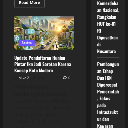
Read
Read More
Kemerdeka
more
an Nasional,
about
Update
Rangkaian
Pendaftaran
Hunian
HUT ke-81
Pintar
RI
Ikn
Terbaru
Dipusatkan
Dengan
Fasilitas
Berita
di
Modern
Dan
Nusantara
Teknologi
Update Pendaftaran Hunian
Kota
Masa
Pintar Ikn Jadi Sorotan Karena
Pembangun
Depan
Konsep Kota Modern
an Tahap
Dua IKN
Miko Z
May 13, 2026
0
Dipercepat
Perkembangan
Pemerintah
pembangunan Ibu Kota
, Fokus
Nusantara terus menarik
pada
perhatian masyarakat dari
Infrastrukt
berbagai daerah di
ur dan
Indonesia. Salah satu
Kawasan