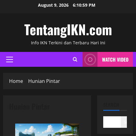
Skip
August 9, 2026
6:10:59 PM
to
content
TentangIKN.com
Info IKN Terkini dan Terbaru Hari Ini
WATCH VIDEO
Primary
Menu
Home
Hunian Pintar
Hunian Pintar
SEARCH
Search