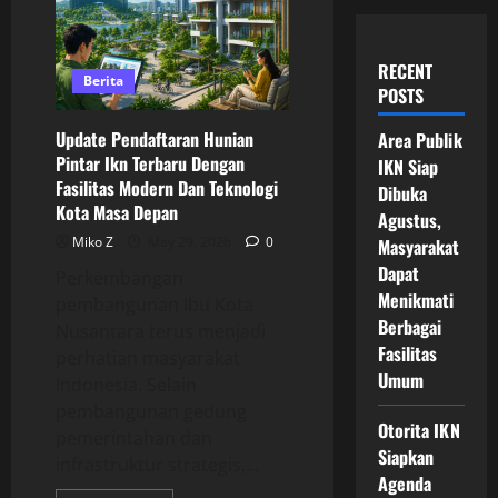
RECENT
Berita
POSTS
Update Pendaftaran Hunian
Area Publik
Pintar Ikn Terbaru Dengan
IKN Siap
Fasilitas Modern Dan Teknologi
Dibuka
Kota Masa Depan
Agustus,
Miko Z
May 29, 2026
0
Masyarakat
Dapat
Perkembangan
Menikmati
pembangunan Ibu Kota
Berbagai
Nusantara terus menjadi
Fasilitas
perhatian masyarakat
Umum
Indonesia. Selain
pembangunan gedung
Otorita IKN
pemerintahan dan
Siapkan
infrastruktur strategis,...
Agenda