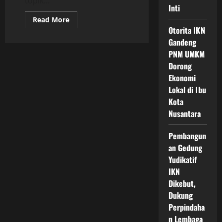
topik...
Inti
Read
Read More
more
Otorita IKN
about
Update
Gandeng
Pendaftaran
PNM UMKM
Hunian
Pintar
Dorong
Ikn
Jadi
Ekonomi
Sorotan
Karena
Lokal di Ibu
Konsep
Kota
Kota
Modern
Nusantara
Pembangun
an Gedung
Yudikatif
IKN
Dikebut,
Dukung
Perpindaha
n Lembaga