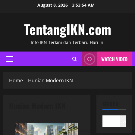
Skip
August 8, 2026
3:53:55 AM
to
content
TentangIKN.com
Info IKN Terkini dan Terbaru Hari Ini
WATCH VIDEO
Primary
Menu
Home
Hunian Modern IKN
Hunian Modern IKN
SEARCH
Search