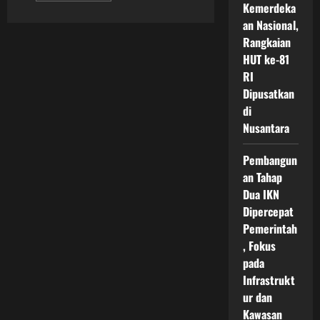
Kemerdeka
about
Menyelami
an Nasional,
Peluang
Investasi
Rangkaian
Bisnis
HUT ke-81
di
IKN
RI
yang
Menjanjikan
Dipusatkan
Keuntungan
Besar
di
untuk
Nusantara
Masa
Depan
Indonesia
Pembangun
an Tahap
Dua IKN
Dipercepat
Pemerintah
, Fokus
pada
Infrastrukt
ur dan
Kawasan