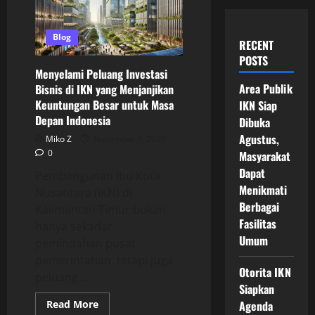
Blog
RECENT
POSTS
Menyelami Peluang Investasi
Area Publik
Bisnis di IKN yang Menjanjikan
Keuntungan Besar untuk Masa
IKN Siap
Depan Indonesia
Dibuka
Agustus,
Miko Z
November 7, 2025
0
Masyarakat
Dapat
Pembangunan Ibu Kota
Menikmati
Nusantara (IKN) di
Berbagai
Kalimantan Timur bukan
Fasilitas
hanya sekadar
Umum
pemindahan pusat
pemerintahan, tetapi juga
Otorita IKN
peluang...
Siapkan
Read
Read More
Agenda
more