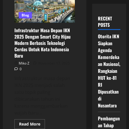
Blog
RECENT
POSTS
Infrastruktur Masa Depan IKN
Otorita IKN
2025 Dengan Smart City Hijau
Modern Berbasis Teknologi
Siapkan
Cerdas Untuk Kota Indonesia
Agenda
Baru
Kemerdeka
an Nasional,
Miko Z
November 17, 2025
0
Rangkaian
HUT ke-81
Infrastruktur masa depan
RI
IKN 2025 menjadi salah
Dipusatkan
satu topik paling
di
dibicarakan tahun ini
Nusantara
karena menggambarkan
wajah baru...
Pembangun
Read
Read More
an Tahap
more