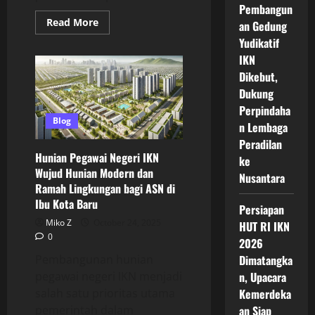
Pembangun
Read
Read More
an Gedung
more
about
Yudikatif
Hunian
IKN
ASN
di
Dikebut,
IKN
Nusantara
Dukung
Dirancang
Perpindaha
Modern
Ramah
Blog
n Lembaga
Lingkungan
dan
Peradilan
Siap
Hunian Pegawai Negeri IKN
Ditempati
ke
pada
Wujud Hunian Modern dan
Nusantara
Akhir
Ramah Lingkungan bagi ASN di
2025
Ibu Kota Baru
Persiapan
Miko Z
October 24, 2025
HUT RI IKN
0
2026
Dimatangka
Pembangunan hunian
n, Upacara
pegawai negeri IKN menjadi
Kemerdeka
salah satu prioritas utama
an Siap
pemerintah dalam