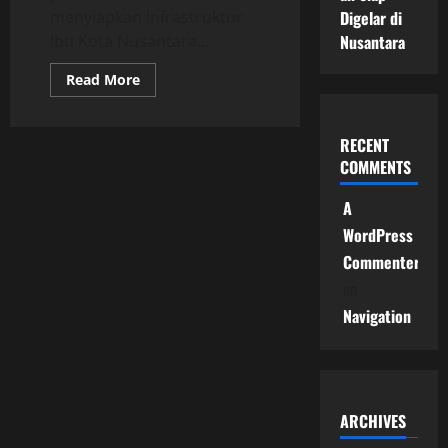
Digelar di
menyiapkan infrastruktur
Nusantara
Ibu Kota Nusantara...
Read
Read More
more
about
Hunian
Pegawai
RECENT
Negeri
IKN
COMMENTS
Wujud
Hunian
Modern
A
dan
WordPress
Ramah
Lingkungan
Commenter
bagi
ASN
on
di
Ibu
Navigation
Kota
Baru
ARCHIVES