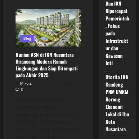
Dua IKN
about
Infrastruktur
Dipercepat
Masa
Depan
Pemerintah
IKN
2025
, Fokus
Dengan
pada
Smart
City
Blog
Infrastrukt
Hijau
Modern
ur dan
Berbasis
Hunian ASN di IKN Nusantara
Kawasan
Teknologi
Cerdas
Dirancang Modern Ramah
Inti
Untuk
Lingkungan dan Siap Ditempati
Kota
Indonesia
pada Akhir 2025
Otorita IKN
Baru
Miko Z
October 30, 2025
Gandeng
0
PNM UMKM
Dorong
Pemerintah Indonesia
Ekonomi
tengah mengebut
Lokal di Ibu
pembangunan hunian ASN
Kota
di IKN Nusantara sebagai
Nusantara
bagian penting dari proyek
pemindahan pusat...