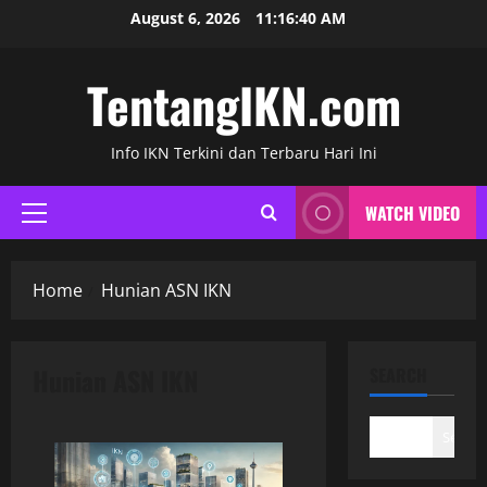
Skip
August 6, 2026
11:16:41 AM
to
content
TentangIKN.com
Info IKN Terkini dan Terbaru Hari Ini
WATCH VIDEO
Primary
Menu
Home
Hunian ASN IKN
Hunian ASN IKN
SEARCH
Search