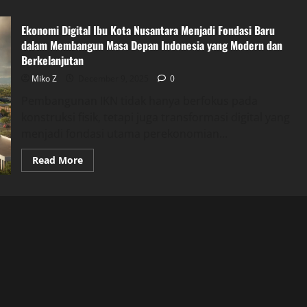
Ekonomi Digital Ibu Kota Nusantara Menjadi Fondasi Baru
dalam Membangun Masa Depan Indonesia yang Modern dan
Berkelanjutan
Miko Z
December 9, 2025
0
Pembangunan IKN tidak hanya berfokus pada
konstruksi fisik, tetapi juga transformasi digital yang
menjadi fondasi utama perekonomian...
Read
Read More
more
about
Ekonomi
Digital
Ibu
Kota
Nusantara
Menjadi
Fondasi
Baru
dalam
Membangun
Masa
Depan
Indonesia