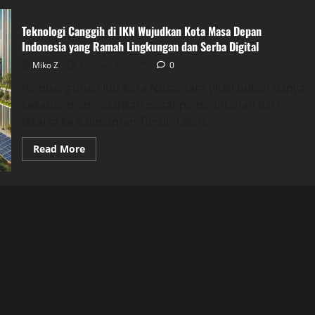
Teknologi Canggih di IKN Wujudkan Kota Masa Depan
Indonesia yang Ramah Lingkungan dan Serba Digital
Miko Z
October 25, 2025
0
Pembangunan Ibu Kota Nusantara (IKN) bukan hanya
sekadar memindahkan pusat pemerintahan dari
Jakarta ke Kalimantan Timur. Lebih...
Read
Read More
more
about
Teknologi
Canggih
di
IKN
Wujudkan
Kota
Masa
Depan
Indonesia
yang
Ramah
Lingkungan
dan
Serba