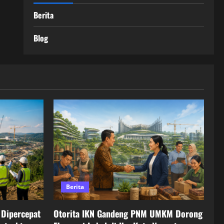
Berita
Blog
Berita
Dipercepat
Otorita IKN Gandeng PNM UMKM Dorong