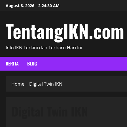
Skip
August 8, 2026
2:24:31 AM
to
content
TentangIKN.com
Info IKN Terkini dan Terbaru Hari Ini
BERITA
BLOG
Home
Digital Twin IKN
Digital Twin IKN