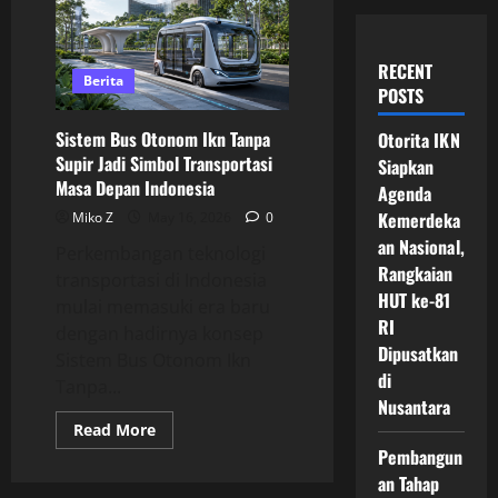
RECENT
Berita
POSTS
Sistem Bus Otonom Ikn Tanpa
Otorita IKN
Supir Jadi Simbol Transportasi
Siapkan
Masa Depan Indonesia
Agenda
Kemerdeka
Miko Z
May 16, 2026
0
an Nasional,
Perkembangan teknologi
Rangkaian
transportasi di Indonesia
HUT ke-81
mulai memasuki era baru
RI
dengan hadirnya konsep
Dipusatkan
Sistem Bus Otonom Ikn
di
Tanpa...
Nusantara
Read
Read More
more
Pembangun
about
Sistem
an Tahap
Bus