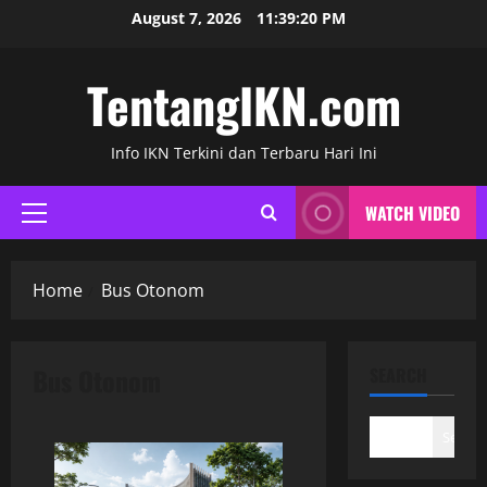
Skip
August 7, 2026
11:39:21 PM
to
content
TentangIKN.com
Info IKN Terkini dan Terbaru Hari Ini
WATCH VIDEO
Primary
Menu
Home
Bus Otonom
Bus Otonom
SEARCH
Search