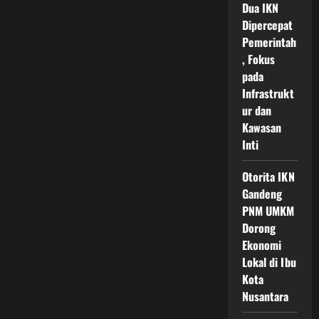
Otonom
Dua IKN
Ikn
Dipercepat
Tanpa
Supir
Pemerintah
Jadi
Simbol
, Fokus
Transportasi
pada
Masa
Depan
Infrastrukt
Indonesia
ur dan
Kawasan
Inti
Otorita IKN
Gandeng
PNM UMKM
Dorong
Ekonomi
Lokal di Ibu
Kota
Nusantara