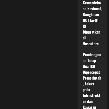
di
Kemerdeka
Kawasan
an Nasional,
IKN
Menjadi
Rangkaian
Fondasi
Identitas
HUT ke-81
Nusantara
Baru
RI
yang
Dipusatkan
Berakar
Kuat
di
Nusantara
Pembangun
an Tahap
Dua IKN
Dipercepat
Pemerintah
, Fokus
pada
Infrastrukt
ur dan
Kawasan