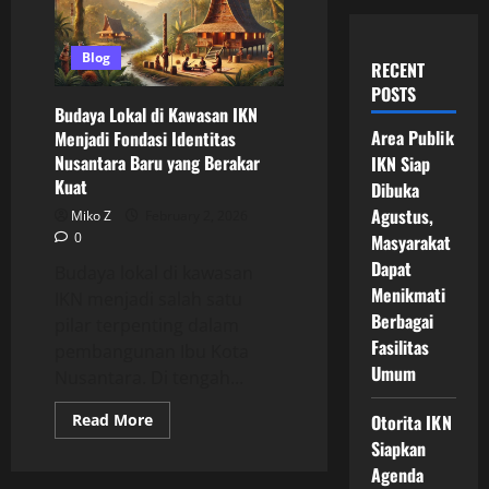
Blog
RECENT
POSTS
Budaya Lokal di Kawasan IKN
Area Publik
Menjadi Fondasi Identitas
Nusantara Baru yang Berakar
IKN Siap
Kuat
Dibuka
Agustus,
Miko Z
February 2, 2026
0
Masyarakat
Dapat
Budaya lokal di kawasan
Menikmati
IKN menjadi salah satu
Berbagai
pilar terpenting dalam
Fasilitas
pembangunan Ibu Kota
Umum
Nusantara. Di tengah...
Read
Read More
Otorita IKN
more
Siapkan
about
Budaya
Agenda
Lokal