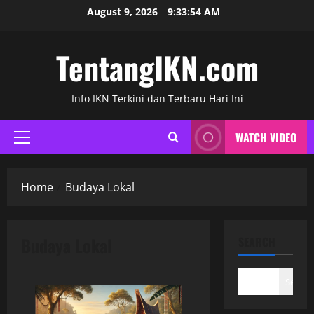
Skip
August 9, 2026
9:33:55 AM
to
content
TentangIKN.com
Info IKN Terkini dan Terbaru Hari Ini
WATCH VIDEO
Primary
Menu
Home
Budaya Lokal
Budaya Lokal
SEARCH
Search