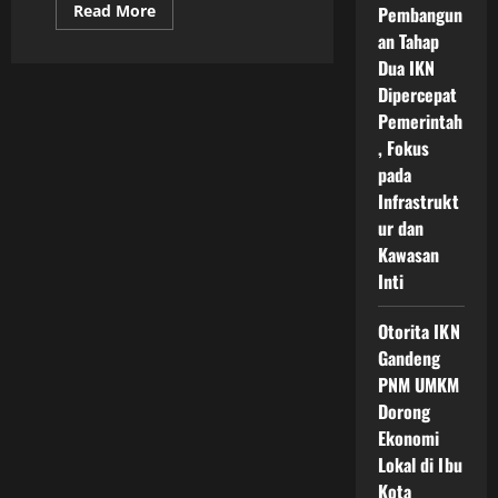
Read
Read More
Pembangun
more
an Tahap
about
Peluang
Dua IKN
Bisnis
Di
Dipercepat
IKN
Nusantara
Pemerintah
yang
, Fokus
Terbuka
Lebar
pada
untuk
UMKM
Infrastrukt
Lokal
ur dan
hingga
Investor
Kawasan
Baru
Inti
Otorita IKN
Gandeng
PNM UMKM
Dorong
Ekonomi
Lokal di Ibu
Kota