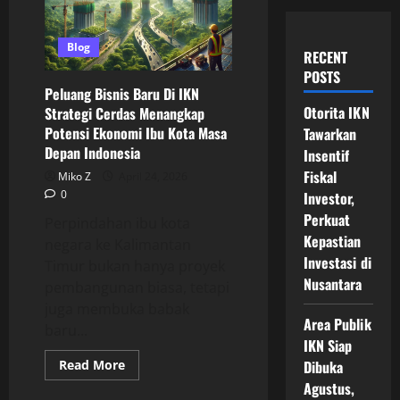
Blog
RECENT
POSTS
Peluang Bisnis Baru Di IKN
Otorita IKN
Strategi Cerdas Menangkap
Potensi Ekonomi Ibu Kota Masa
Tawarkan
Depan Indonesia
Insentif
Fiskal
Miko Z
April 24, 2026
0
Investor,
Perkuat
Perpindahan ibu kota
Kepastian
negara ke Kalimantan
Investasi di
Timur bukan hanya proyek
Nusantara
pembangunan biasa, tetapi
juga membuka babak
Area Publik
baru...
IKN Siap
Read
Read More
Dibuka
more
Agustus,
about