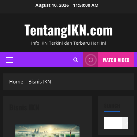
Skip
August 10, 2026
11:50:00 AM
to
content
TentangIKN.com
Info IKN Terkini dan Terbaru Hari Ini
WATCH VIDEO
Primary
Menu
Home
Bisnis IKN
Bisnis IKN
SEARCH
Search