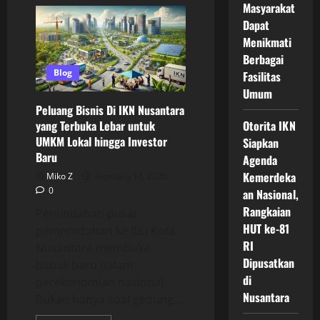
Peluang
Masyarakat
Bisnis
Baru
Dapat
Di
Menikmati
IKN
Strategi
Berbagai
Cerdas
Menangkap
Blog
Fasilitas
Potensi
Ekonomi
Umum
Ibu
Peluang Bisnis Di IKN Nusantara
Kota
Masa
yang Terbuka Lebar untuk
Otorita IKN
Depan
UMKM Lokal hingga Investor
Indonesia
Siapkan
Baru
Agenda
Kemerdeka
Miko Z
February 14, 2026
0
an Nasional,
Rangkaian
Pemindahan pusat
HUT ke-81
pemerintahan ke Ibu Kota
RI
Nusantara membuka
Dipusatkan
babak baru dalam
di
perekonomian nasional.
Nusantara
Bukan hanya soal gedung...