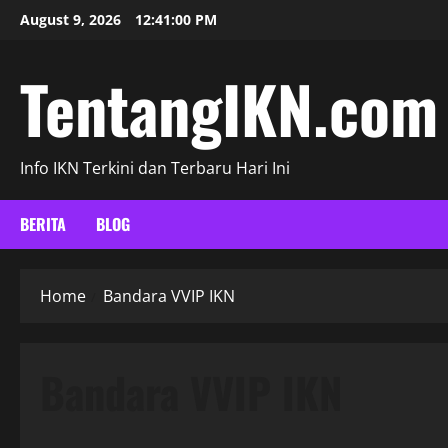
Skip
August 9, 2026
12:41:01 PM
to
content
TentangIKN.com
Info IKN Terkini dan Terbaru Hari Ini
BERITA
BLOG
Home
Bandara VVIP IKN
Bandara VVIP IKN