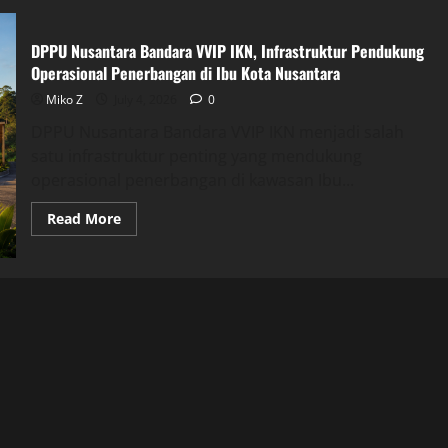
DPPU Nusantara Bandara VVIP IKN, Infrastruktur Pendukung
Operasional Penerbangan di Ibu Kota Nusantara
Miko Z
July 4, 2026
0
DPPU Nusantara Bandara VVIP IKN menjadi salah
satu infrastruktur penting yang mendukung
operasional penerbangan di kawasan Ibu...
Read
Read More
more
about
DPPU
Nusantara
Bandara
VVIP
IKN,
Infrastruktur
Pendukung
Operasional
Penerbangan
di
Ibu
Kota
Nusantara