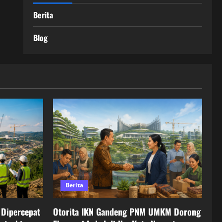
Berita
Blog
Berita
Dipercepat
Otorita IKN Gandeng PNM UMKM Dorong