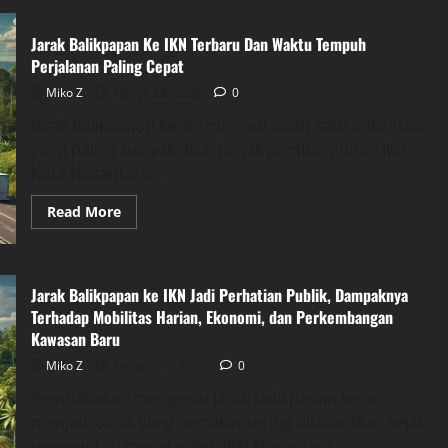
Jarak Balikpapan Ke IKN Terbaru Dan Waktu Tempuh
Perjalanan Paling Cepat
Miko Z
March 28, 2026
0
Jarak balikpapan ke ikn menjadi salah satu informasi
yang paling banyak dicari sejak pembangunan Ibu
Kota Nusantara...
Read
Read More
more
about
Jarak
Balikpapan
Ke
Jarak Balikpapan ke IKN Jadi Perhatian Publik, Dampaknya
IKN
Terbaru
Terhadap Mobilitas Harian, Ekonomi, dan Perkembangan
Dan
Kawasan Baru
Waktu
Tempuh
Perjalanan
Miko Z
January 17, 2026
0
Paling
Cepat
Pembahasan mengenai jarak balikpapan ke ikn
menjadi topik yang semakin sering dibicarakan sejak
pemerintah menetapkan IKN Nusantara...