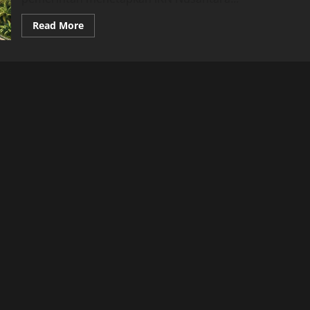
Read
Read More
more
about
Jarak
Balikpapan
ke
IKN
Jadi
Perhatian
Publik,
Dampaknya
Terhadap
Mobilitas
Harian,
Ekonomi,
dan
Perkembangan
Kawasan
Baru