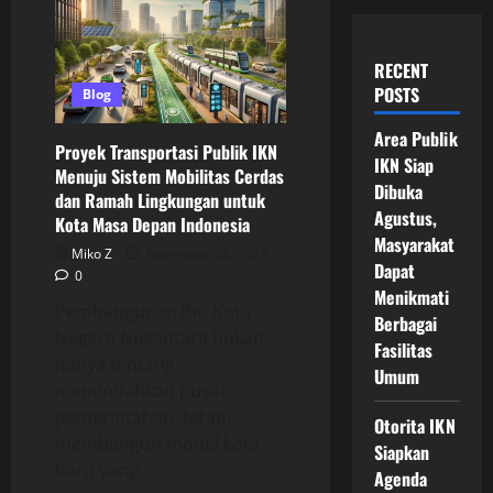
RECENT
POSTS
Blog
Area Publik
Proyek Transportasi Publik IKN
IKN Siap
Menuju Sistem Mobilitas Cerdas
Dibuka
dan Ramah Lingkungan untuk
Agustus,
Kota Masa Depan Indonesia
Masyarakat
Miko Z
November 25, 2025
Dapat
0
Menikmati
Pembangunan Ibu Kota
Berbagai
Negara Nusantara bukan
Fasilitas
hanya tentang
Umum
memindahkan pusat
pemerintahan, tetapi
Otorita IKN
membangun model kota
Siapkan
baru yang...
Agenda