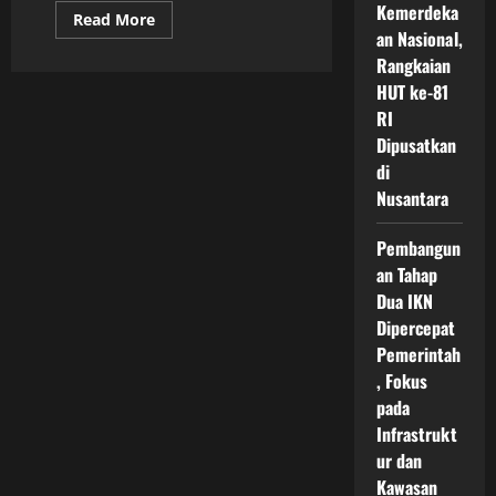
Kemerdeka
Read
Read More
more
an Nasional,
about
Rangkaian
Proyek
Transportasi
HUT ke-81
Publik
IKN
RI
Menuju
Sistem
Dipusatkan
Mobilitas
di
Cerdas
dan
Nusantara
Ramah
Lingkungan
untuk
Pembangun
Kota
Masa
an Tahap
Depan
Indonesia
Dua IKN
Dipercepat
Pemerintah
, Fokus
pada
Infrastrukt
ur dan
Kawasan