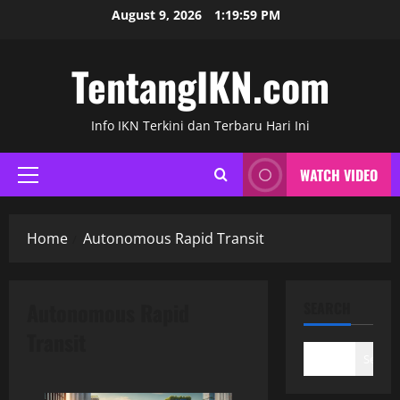
Skip
August 9, 2026
1:19:59 PM
to
content
TentangIKN.com
Info IKN Terkini dan Terbaru Hari Ini
WATCH VIDEO
Primary
Menu
Home
Autonomous Rapid Transit
Autonomous Rapid
SEARCH
Transit
Search